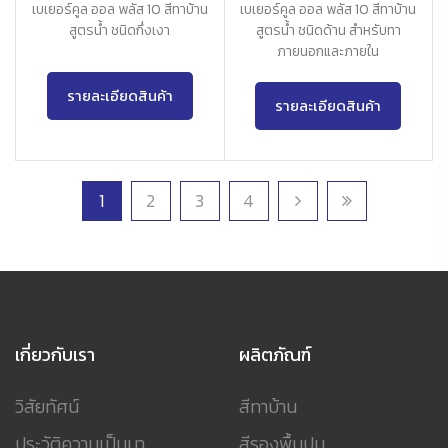
เบเยอร์คูล ออล พลัส 10 สีทาบ้าน
เบเยอร์คูล ออล พลัส 10 สีทาบ้าน
สูตรน้ำ ชนิดกึ่งเงา
สูตรน้ำ ชนิดด้าน สำหรับทา
ภายนอกและภายใน
รายละเอียดสินค้า
รายละเอียดสินค้า
1
2
3
4
เกี่ยวกับเรา
ผลิตภัณฑ์
วิสัยทัศน์
สีทาบ้าน
ประวัติความเป็นมา
สีรองพื้นปูน