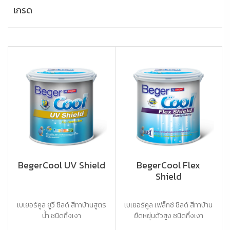
เกรด
BegerCool UV Shield
BegerCool Flex
Shield
เบเยอร์คูล ยูวี ชิลด์ สีทาบ้านสูตร
เบเยอร์คูล เฟล็กซ์ ชิลด์ สีทาบ้าน
น้ำ ชนิดกึ่งเงา
ยืดหยุ่นตัวสูง ชนิดกึ่งเงา