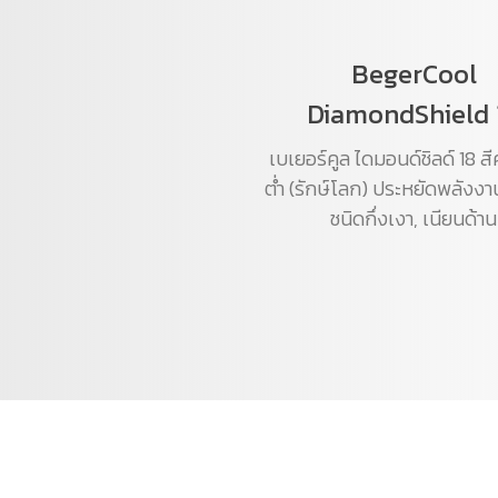
BegerCool
DiamondShield 
เบเยอร์คูล ไดมอนด์ชิลด์ 18 ส
ต่ำ (รักษ์โลก) ประหยัดพลังงา
ชนิดกึ่งเงา, เนียนด้าน