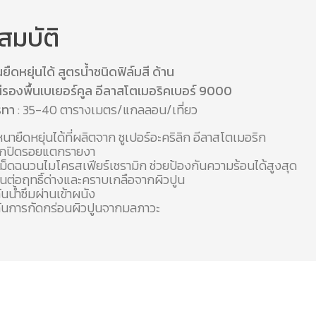
สมบัติ
นยืดหยุ่นได้ สูตรน้ำชนิดฟิล์มสี ด้าน
 สีรองพื้นเบเยอร์คูล อีลาสโตเมอริคเบอร์ 9000
ารทา
: 35-40 ตารางเมตร/แกลลอน/เที่ยว
หนายืดหยุ่นได้ที่ผลิตจาก ซูเปอร์อะคริลิก อีลาสโตเมอริก
ปกปิดรอยแตกรายงา
็ดฉนวนไมโครสเฟียร์เซรามิก ช่วยป้องกันความร้อนได้สูงสุด
ต่อฤทธิ์ด่างและคราบเกลือจากผิวปูน
ันน้ำซึมผ่านเข้าผนัง
ันการกัดกร่อนผิวปูนจากมลภาวะ