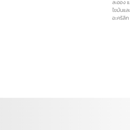
ละออง แ
ไขมันแล
อะคริลิก