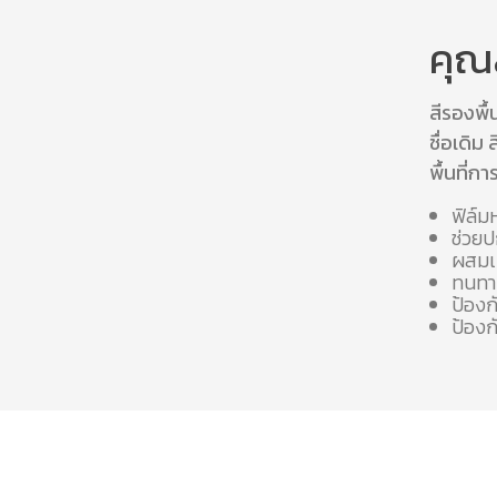
คุณ
สีรองพื้
ชื่อเดิม
พื้นที่ก
ฟิล์ม
ช่วย
ผสมเม
ทนทาน
ป้องก
ป้องก