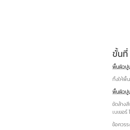
ขั้นท
พื้นผิวปู
ทิ้งให้พ
พื้นผิวปู
ขัดล้างส
เบเยอร์ 
ข้อควรระ