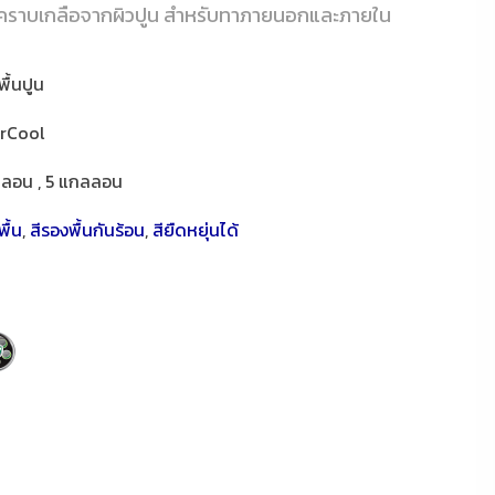
งและคราบเกลือจากผิวปูน สำหรับทาภายนอกและภายใน
พื้นปูน
rCool
ลลอน , 5 แกลลอน
พื้น
,
สีรองพื้นกันร้อน
,
สียืดหยุ่นได้