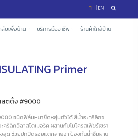
|
TH
EN
ดลับเพื่อบ้าน
บริการมืออาชีพ
ร้านค้าใกล้บ้าน
NSULATING Primer
นซูเลตติ้ง #9000
9000 ชนิดฟิล์มหนายืดหยุ่นตัวได้ สีน้ำอะคริลิกช
์อะคริลิกอีลาสโตเมอริค ผสานกับไมโครสเฟียร์เซรา
สูงสุด ช่วยปกปิดรอยแตกลายงา ป้องกันน้ำซึมผ่าน