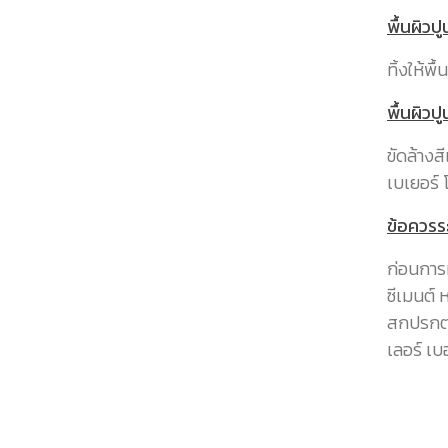
พื้นผิวปู
ทิ้งให้พ
พื้นผิวปู
ขัดล้างส
เบเยอร์ 
ข้อควรระ
ก่อนการ
ซีเมนต์ 
สกปรกต่
เลอร์ เบ