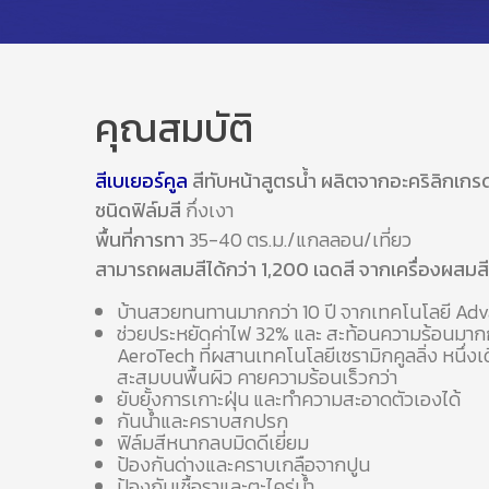
คุณสมบัติ
สีเบเยอร์คูล
สีทับหน้าสูตรน้ำ ผลิตจากอะคริลิกเก
ชนิดฟิล์มสี
กึ่งเงา
พื้นที่การทา
35-40 ตร.ม./แกลลอน/เที่ยว
สามารถผสมสีได้กว่า 1,200 เฉดสี จากเครื่องผสมสีเ
บ้านสวยทนทานมากกว่า 10 ปี จากเทคโนโลยี Adva
ช่วยประหยัดค่าไฟ 32% และ สะท้อนความร้อนมา
AeroTech ที่ผสานเทคโนโลยีเซรามิกคูลลิ่ง หนึ่ง
สะสมบนพื้นผิว คายความร้อนเร็วกว่า
ยับยั้งการเกาะฝุ่น และทำความสะอาดตัวเองได้
กันน้ำและคราบสกปรก
ฟิล์มสีหนากลบมิดดีเยี่ยม
ป้องกันด่างและคราบเกลือจากปูน
ป้องกันเชื้อราและตะไคร่น้ำ