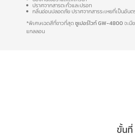
ปราศจากสารตะกั่วและปรอท
กลิ่นอ่อนปลอดภัย ปราศจากสารระเหยที่เป็นอันต
*พิเศษเฉดสีที่ขาวที่สุด
ซูเปอร์ไวท์ GW-4800
จะมีข
แกลลอน
ขั้นท