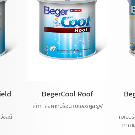
ield
BegerCool Roof
Beg
0
สีทาหลังคากันร้อน เบเยอร์คูล รูฟ
วีชิลด์
เบเยอร์
ทาภาย