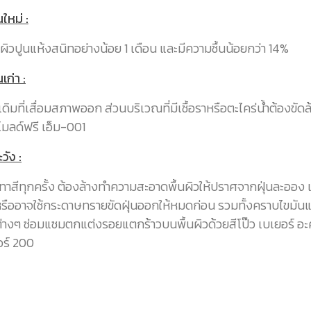
นใหม่ :
ื้นผิวปูนแห้งสนิทอย่างน้อย 1 เดือน และมีความชื้นน้อยกว่า 14%
นเก่า :
ีเดิมที่เสื่อมสภาพออก ส่วนบริเวณที่มีเชื้อราหรือตะไคร่น้ำต้องขัดล
โมลด์ฟรี เอ็ม-001
วัง :
ทาสีทุกครั้ง ต้องล้างทำความสะอาดพื้นผิวให้ปราศจากฝุ่นละออง
หรืออาจใช้กระดาษทรายขัดฝุ่นออกให้หมดก่อน รวมทั้งคราบไขมันแ
างๆ ซ่อมแซมตกแต่งรอยแตกร้าวบนพื้นผิวด้วยสีโป๊ว เบเยอร์ อะค
อร์ 200