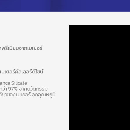
รดพรีเมียมจากเบเยอร์
บเยอร์คัลเลอร์ดีไซน์
nce Silicate
กกว่า 97% จากนวัตกรรม
เดียวของเบเยอร์ ลดอุณหภูมิ