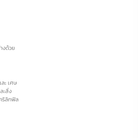
้างด้วย
 และ เศษ
ละสิ่ง
ริลิกฟิล