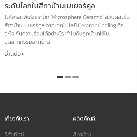
ระดับโลกในสีทาบ้านเบเยอร์คูล
ไมโครสเฟียร์เซรามิก (Microsphere Ceramic) ส่วนผสมใน
สีทาบ้านเบเยอร์คูล จากเทคโนโลยี Ceramic Cooling คือ
อะไร กันความร้อนได้อย่างไร ทำไมถึงถูกนำมาใช้ใน
อุตสาหกรรมสีทาบ้าน
อ่านต่อ
เกี่ยวกับเรา
ผลิตภัณฑ์
วิสัยทัศน์
สีทาบ้าน