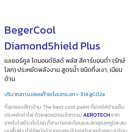
BegerCool
DiamondShield Plus
เบเยอร์คูล ไดมอนด์ชิลด์ พลัส สีคาร์บอนต่ำ (รักษ์
โลก) ประหยัดพลังงาน สูตรน้ำ ชนิดกึ่งเงา, เนียน
ด้าน
ปริมาณการปล่อยก๊าซเรือนกระจก = 314 gCO2e
ที่สุดของสีทาบ้าน The best cool paint ที่ช่วยให้บ้านเย็น
ประหยัดค่าไฟ ด้วยสุดยอดนวัตกรรม
AEROTECH
จาก
เทคโนโลยีระดับโลก ที่สามารถสะท้อนและลดอุณหภูมิสะสม
บนพื้นผิว ทำให้ผนังบ้านของคุณไม่ถูกทำลายด้วยความร้อน