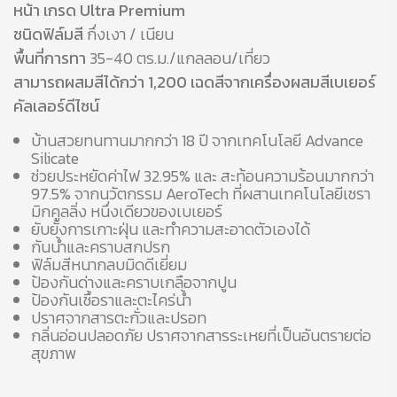
หน้า เกรด Ultra Premium
ชนิดฟิล์มสี
กึ่งเงา / เนียน
พื้นที่การทา
35-40 ตร.ม./แกลลอน/เที่ยว
สามารถผสมสีได้กว่า 1,200 เฉดสีจากเครื่องผสมสีเบเยอร์
คัลเลอร์ดีไซน์
บ้านสวยทนทานมากกว่า 18 ปี จากเทคโนโลยี Advance
Silicate
ช่วยประหยัดค่าไฟ 32.95% และ สะท้อนความร้อนมากกว่า
97.5% จากนวัตกรรม AeroTech ที่ผสานเทคโนโลยีเซรา
มิกคูลลิ่ง หนึ่งเดียวของเบเยอร์
ยับยั้งการเกาะฝุ่น และทำความสะอาดตัวเองได้
กันน้ำและคราบสกปรก
ฟิล์มสีหนากลบมิดดีเยี่ยม
ป้องกันด่างและคราบเกลือจากปูน
ป้องกันเชื้อราและตะไคร่น้ำ
ปราศจากสารตะกั่วและปรอท
กลิ่นอ่อนปลอดภัย ปราศจากสารระเหยที่เป็นอันตรายต่อ
สุขภาพ