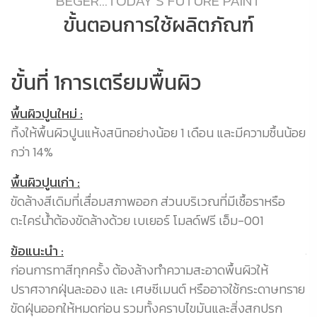
BEGER...TODAY'S FUTURE PAINT
ขั้นตอนการใช้ผลิตภัณฑ์
ขั้นที่ 1การเตรียมพื้นผิว
ข
พื้นผิวปูนใหม่ :
พื
2-3
ทิ้งให้พื้นผิวปูนแห้งสนิทอย่างน้อย 1 เดือน และมีความชื้นน้อย
ทา
กว่า 14%
เม
หร
พื้นผิวปูนเก่า :
เท
ขัดล้างสีเดิมที่เสื่อมสภาพออก ส่วนบริเวณที่มีเชื้อราหรือ
ตะไคร่น้ำต้องขัดล้างด้วย เบเยอร์ โมลด์ฟรี เอ็ม-001
ข้
กร
ข้อแนะนำ :
ให
ก่อนการทาสีทุกครั้ง ต้องล้างทำความสะอาดพื้นผิวให้
ดั
ปราศจากฝุ่นละออง และ เศษซีเมนต์ หรืออาจใช้กระดาษทราย
ด้
ขัดฝุ่นออกให้หมดก่อน รวมทั้งคราบไขมันและสิ่งสกปรก
ริ