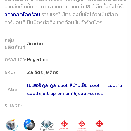
บ้านจึงเย็นขึ้น ทนกว่า สวยยาวนานกว่า 18 ปี อีกทั้งยังได้รับ
ฉลากลดโลกร้อน
รายแรกในไทย จึงมั่นใจได้ว่าเป็นสีลด
คาร์บอนที่เป็นมิตรต่อสิ่งแวดล้อม ไม่ทำร้ายโลก
กลุ่ม
สีทาบ้าน
ผลิตภัณฑ์:
ตราสินค้า:
BegerCool
SKU:
3.5 ลิตร , 9 ลิตร
เบเยอร์ คูล
,
คูล
,
cool
,
สีบ้านเย็น
,
coolTT
,
cool 15
,
TAGS:
cool15
,
ultrapremium15
,
cool-series
SHARE: