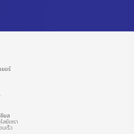
บเยอร์
์
ซียส
โลยีเซรา
อนเร็ว