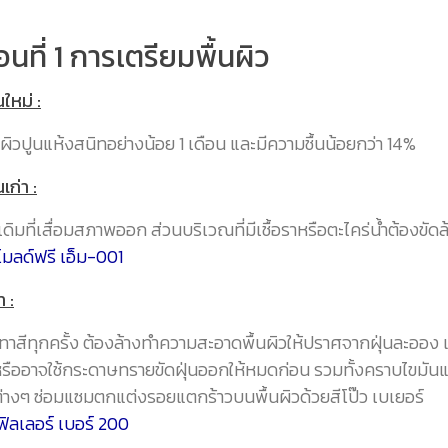
อนที่ 1 การเตรียมพื้นผิว
นใหม่ :
ื้นผิวปูนแห้งสนิทอย่างน้อย 1 เดือน และมีความชื้นน้อยกว่า 14%
นเก่า :
ีเดิมที่เสื่อมสภาพออก ส่วนบริเวณที่มีเชื้อราหรือตะไคร่น้ำต้องขัดล
โมลด์ฟรี เอ็ม-001
 :
ทาสีทุกครั้ง ต้องล้างทำความสะอาดพื้นผิวให้ปราศจากฝุ่นละออง
หรืออาจใช้กระดาษทรายขัดฝุ่นออกให้หมดก่อน รวมทั้งคราบไขมันแ
างๆ ซ่อมแซมตกแต่งรอยแตกร้าวบนพื้นผิวด้วยสีโป๊ว เบเยอร์
ฟิลเลอร์ เบอร์ 200