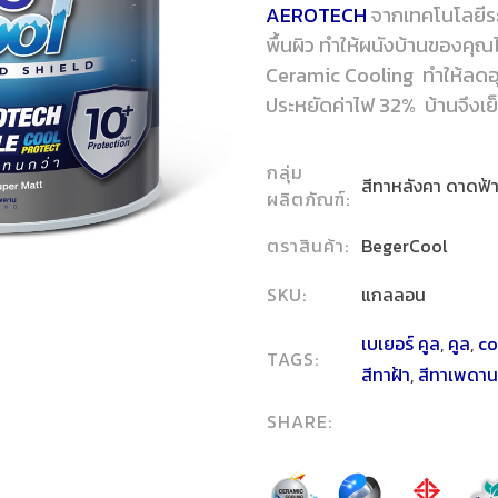
AEROTECH
จากเทคโนโลยีร
พื้นผิว ทำให้ผนังบ้านของค
Ceramic Cooling ทำให้ลดอุ
ประหยัดค่าไฟ 32% บ้านจึงเย็
กลุ่ม
สีทาหลังคา ดาดฟ้
ผลิตภัณฑ์:
ตราสินค้า:
BegerCool
SKU:
แกลลอน
เบเยอร์ คูล
,
คูล
,
co
TAGS:
สีทาฝ้า
,
สีทาเพดาน
SHARE: