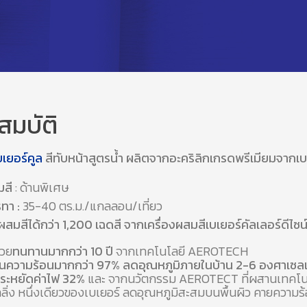
สมบัติ
บเยอร์คูล
สีทับหน้าสูตรน้ำ ผลิตจากอะคริลิกเกรดพรีเมียมจากเ
มสี
: ด้านพิเศษ
รทา :
35-40 ตร.ม./แกลลอน/เที่ยว
มสีได้กว่า 1,200 เฉดสี จากเครื่องผสมสีเบเยอร์คัลเลอร์ดีไซน
สวย
ทนทานมากกว่า 10 ปี
จากเทคโนโลยี AEROTECH
อนความร้อนมากกว่า 97% ลดอุณหภูมิภายในบ้าน 2-6 องศาเซลเ
ประหยัดค่าไฟ 32%
และ จากนวัตกรรม AEROTECT ที่ผสานเทคโน
ลลิ่ง หนึ่งเดียวของเบเยอร์ ลดอุณหภูมิสะสมบนพื้นผิว คายความร้