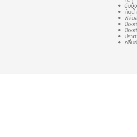
ยับยั
กันน
ฟิล์ม
ป้องก
ป้องก
ปราศ
กลิ่น