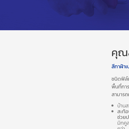
คุณ
สีทาฝ้าเ
ชนิดฟิล์
พื้นที่กา
สามารถผส
บ้าน
สะท้
ช่วย
มิกคู
กว่า