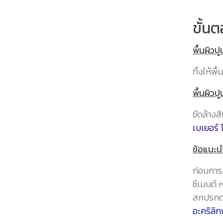
ขั้นต
พื้นผิวปู
ทิ้งให้พ
พื้นผิวปู
ขัดล้างส
เบเยอร์ 
ข้อแนะนำ
ก่อนการ
ซีเมนต์ 
สกปรกต่
อะคริลิก