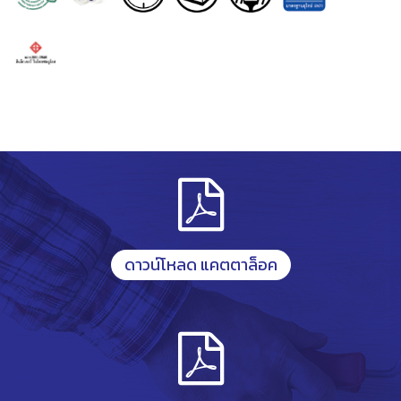
ดาวน์โหลด แคตตาล็อค