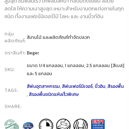
สูงสุด ขึ้นฟิล์มเร็ว ให้ฟิล์มสีหนา กลบมิดดีเยี่ยม สีสวย
สดใส ให้ความเงาสูงสุด เหมาะสำหรับงานตกแต่งภายในทุก
ชนิด ทั้งงานเฟอร์นิเจอร์ไม้ โลหะ และ งานบิ้วท์อิน
กลุ่ม
สีงานไม้ และผลิตภัณฑ์กำจัดปลวก
ผลิตภัณฑ์:
ตราสินค้า:
Beger
ขนาด 1/4 แกลลอน, 1 แกลลอน, 2.5 แกลลอน [สีเบส]
SKU:
และ 5 แกลอน
สีพ่นอุตสาหกรรม
,
สีพ่นเฟอร์นิเจอร์
,
บิ้วอิน
,
สีรองพื้น
TAGS:
,
สีรองพื้นชนิดแห้งเร็วพิเศษ
SHARE: