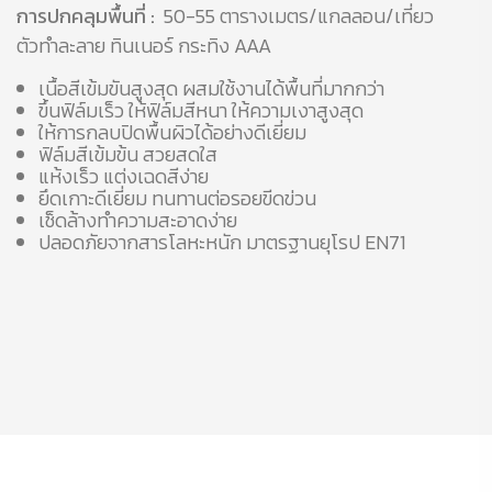
การปกคลุมพื้นที่ :
50-55 ตารางเมตร/แกลลอน/เที่ยว
ตัวทำละลาย ทินเนอร์ กระทิง AAA
เนื้อสีเข้มขันสูงสุด ผสมใช้งานได้พื้นที่มากกว่า
ขึ้นฟิล์มเร็ว ให้ฟิล์มสีหนา ให้ความเงาสูงสุด
ให้การกลบปิดพื้นผิวได้อย่างดีเยี่ยม
ฟิล์มสีเข้มข้น สวยสดใส
แห้งเร็ว แต่งเฉดสีง่าย
ยึดเกาะดีเยี่ยม ทนทานต่อรอยขีดข่วน
เช็ดล้างทำความสะอาดง่าย
ปลอดภัยจากสารโลหะหนัก มาตรฐานยุโรป EN71