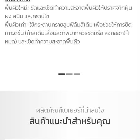
(
พื้นผิวใหม่ : ขัดและเช็ดทำความสะอาดพื้นผิวให้ปราศจากฝุ่น
โล
ผง สนิม และคราบไข
สน
พื้นผิวเก่า : ใช้กระดาษทรายลูบฟิล์มสีเดิม เพื่อช่วยให้การยึด
เค
เกาะดีขึ้น (ถ้าสีเดิมเสื่อมสภาพมากควรขัดหรือ ลอกออกให้
เท
หมด) และเช็ดทำความสะอาดพื้นผิว
ส
ผลิตภัณฑ์เบเยอร์ที่น่าสนใจ
สินค้าแนะนำสำหรับคุณ