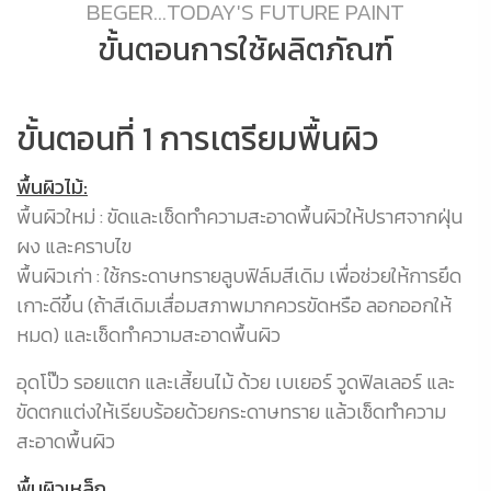
BEGER...TODAY'S FUTURE PAINT
ขั้นตอนการใช้ผลิตภัณฑ์
ขั้นตอนที่ 1 การเตรียมพื้นผิว
ข
พื้นผิวไม้:
พื
พื้นผิวใหม่ : ขัดและเช็ดทำความสะอาดพื้นผิวให้ปราศจากฝุ่น
พ่
ผง และคราบไข
(ข
พื้นผิวเก่า : ใช้กระดาษทรายลูบฟิล์มสีเดิม เพื่อช่วยให้การยึด
ท
เกาะดีขึ้น (ถ้าสีเดิมเสื่อมสภาพมากควรขัดหรือ ลอกออกให้
เ
หมด) และเช็ดทำความสะอาดพื้นผิว
เ
รอ
อุดโป๊ว รอยแตก และเสี้ยนไม้ ด้วย เบเยอร์ วูดฟิลเลอร์ และ
เย
ขัดตกแต่งให้เรียบร้อยด้วยกระดาษทราย แล้วเช็ดทำความ
สะอาดพื้นผิว
พื
พ่
พื้นผิวเหล็ก