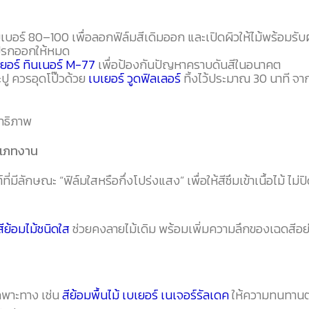
บอร์ 80–100 เพื่อลอกฟิล์มสีเดิมออก และเปิดผิวให้ไม้พร้อมรับ
ปรกออกให้หมด
ยอร์ ทินเนอร์ M-77
เพื่อป้องกันปัญหาคราบดันสีในอนาคต
ปู ควรอุดโป๊วด้วย
เบเยอร์ วูดฟิลเลอร์
ทิ้งไว้ประมาณ 30 นาที จ
ิทธิภาพ
ระเภทงาน
มีลักษณะ “ฟิล์มใสหรือกึ่งโปร่งแสง” เพื่อให้สีซึมเข้าเนื้อไม้ ไม่
สีย้อมไม้ชนิดใส
ช่วยคงลายไม้เดิม พร้อมเพิ่มความลึกของเฉดสีอย
ฉพาะทาง เช่น
สีย้อมพื้นไม้ เบเยอร์ เนเจอร์รัลเดค
ให้ความทนทานต่