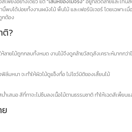
งสีเพียงอย่างเดียว แต่
“เสน่ห์ของไม้จริง”
อยู่ที่ลวดลายและโทนสี
ญหานี้พบได้บ่อยทั้งงานผนังไม้ พื้นไม้ และเฟอร์นิเจอร์ โดยเฉพา
ถูกต้อง
าติ?
ำให้ลายไม้ถูกกลบทั้งหมด งานไม้จึงดูคล้ายวัสดุสังเคราะห์มากกว่าไ
ล์มหนา จะทำให้ผิวไม้ดูแข็งทื่อ ไม่โชว์มิติของเสี้ยนไม้
่ำเสมอ สีที่ทาจะไม่ซึมลงเนื้อไม้ตามธรรมชาติ ทำให้เฉดสีเพี้ยนแ
หาย