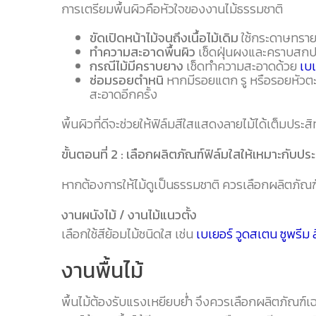
การเตรียมพื้นผิวคือหัวใจของงานไม้ธรรมชาติ
ขัดเปิดหน้าไม้จนถึงเนื้อไม้เดิม
ใช้กระดาษทรายเ
ทำความสะอาดพื้นผิว
เช็ดฝุ่นผงและคราบสก
กรณีไม้มีคราบยาง
เช็ดทำความสะอาดด้วย
เบเ
ซ่อมรอยตำหนิ
หากมีรอยแตก รู หรือรอยหัวตะ
สะอาดอีกครั้ง
พื้นผิวที่ดีจะช่วยให้ฟิล์มสีใสแสดงลายไม้ได้เต็มประส
ขั้นตอนที่ 2 : เลือกผลิตภัณฑ์ฟิล์มใสให้เหมาะกับป
หากต้องการให้ไม้ดูเป็นธรรมชาติ ควรเลือกผลิตภัณฑ์ที่
งานผนังไม้ / งานไม้แนวตั้ง
เลือกใช้สีย้อมไม้ชนิดใส เช่น
เบเยอร์ วูดสเตน ซูพรีม 
งานพื้นไม้
พื้นไม้ต้องรับแรงเหยียบย่ำ จึงควรเลือกผลิตภัณฑ์เ