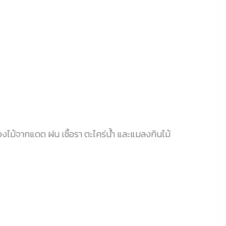
องไม้จากแดด ฝน เชื้อรา ตะไคร่น้ำ และแมลงกินไม้