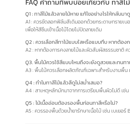
FAQ คำถามที่พบบ่อยเกี่ยวกับ ทาสีไม้
Q1 : ทาสีไม้แล้วลายไม้หาย แก้ไขอย่างไรให้กลับมา
A1 : ควรขัดลอกฟิล์มสีเดิมออกด้วยกระดาษทรายเบอร์
เพื่อให้สีซึมเข้าเนื้อไม้โดยไม่ปิดลายเดิม
Q2 : ควรเลือกสีทาไม้แบบใสหรือแบบทึบ หากต้อง
A2 : หากต้องการคงลายไม้และผิวสัมผัสธรรมชาติ ควรเ
Q3. พื้นไม้ควรใช้สีแบบไหนถึงจะยังดูสวยและทนทา
A3 : พื้นไม้ควรเลือกผลิตภัณฑ์เฉพาะสำหรับงานพื้น 
Q4 : ทำไมทาสีไม้แล้วสีดูไม่สม่ำเสมอ?
A4 : สาเหตุหลักมักมาจากการเตรียมพื้นผิวไม่ดี เช่
Q5 : ไม้เนื้ออ่อนต้องรองพื้นก่อนทาสีหรือไม่?
A5 : ควรรองพื้นด้วยน้ำยารักษาเนื้อไม้ เช่น เบเยอร