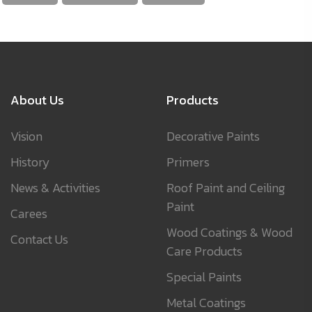
About Us
Products
Vision
Decorative Paints
History
Primers
News & Activities
Roof Paint and Ceiling
Paint
Carees
Wood Coatings & Wood
Contact Us
Care Products
Special Paints
Metal Coatings