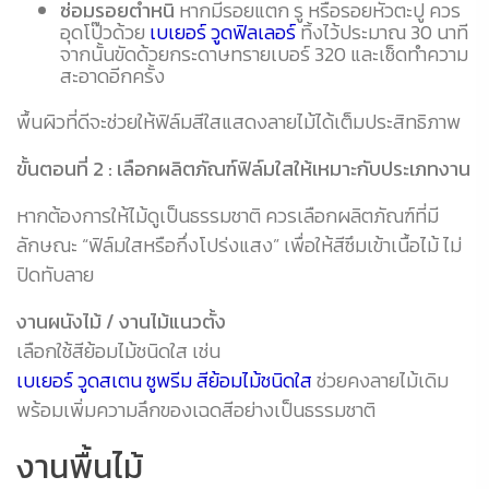
ซ่อมรอยตำหนิ
หากมีรอยแตก รู หรือรอยหัวตะปู ควร
อุดโป๊วด้วย
เบเยอร์ วูดฟิลเลอร์
ทิ้งไว้ประมาณ 30 นาที
จากนั้นขัดด้วยกระดาษทรายเบอร์ 320 และเช็ดทำความ
สะอาดอีกครั้ง
พื้นผิวที่ดีจะช่วยให้ฟิล์มสีใสแสดงลายไม้ได้เต็มประสิทธิภาพ
ขั้นตอนที่ 2 : เลือกผลิตภัณฑ์ฟิล์มใสให้เหมาะกับประเภทงาน
หากต้องการให้ไม้ดูเป็นธรรมชาติ ควรเลือกผลิตภัณฑ์ที่มี
ลักษณะ “ฟิล์มใสหรือกึ่งโปร่งแสง” เพื่อให้สีซึมเข้าเนื้อไม้ ไม่
ปิดทับลาย
งานผนังไม้ / งานไม้แนวตั้ง
เลือกใช้สีย้อมไม้ชนิดใส เช่น
เบเยอร์ วูดสเตน ซูพรีม สีย้อมไม้ชนิดใส
ช่วยคงลายไม้เดิม
พร้อมเพิ่มความลึกของเฉดสีอย่างเป็นธรรมชาติ
งานพื้นไม้