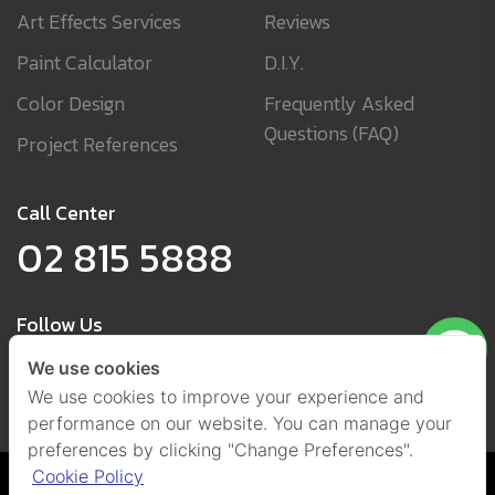
Art Effects Services
Reviews
Paint Calculator
D.I.Y.
Color Design
Frequently Asked
Questions (FAQ)
Project References
Call Center
02 815 5888
Follow Us
We use cookies
We use cookies to improve your experience and
performance on our website. You can manage your
preferences by clicking "Change Preferences".
Cookie Policy
Cookies and Privacy Policy
(Set Cookies)
@ 2021 by Beger Co., Ltd.