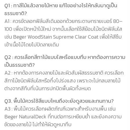
Q1 : ทาสีไม้แล้วลายไม้หาย แก้ไขอย่างไรให้กลับมาดูเป็น
ธรรมชาติ?
A1 : ควรขัดลอกฟิล์มสีเดิมออกด้วยกระดาษทรายเบอร์ 80–
100 เพื่อเปิดหน้าไม้ใหม่ จากนั้นเลือกใช้สีย้อมไม้ชนิดฟิล์มใส
เช่น Beger WoodStain Supreme Clear Coat เพื่อให้สีซึม
เข้าเนื้อไม้โดยไม่ปิดลายเดิม
Q2 : ควรเลือกสีทาไม้แบบใสหรือแบบทึบ หากต้องการความ
เป็นธรรมชาติ?
A2 : หากต้องการคงลายไม้และผิวสัมผัสธรรมชาติ ควรเลือก
สีทาไม้ชนิดฟิล์มใสหรือกึ่งโปร่งแสง เพราะจะไม่กลบลายไม้
ต่างจากสีทึบที่เน้นการปกปิดพื้นผิวทั้งหมด
Q3. พื้นไม้ควรใช้สีแบบไหนถึงจะยังดูสวยและทนทาน?
A3 : พื้นไม้ควรเลือกผลิตภัณฑ์เฉพาะสำหรับงานพื้น เช่น
Beger NaturalDeck ที่ทนต่อการเหยียบย่ำ และยังคงความ
ชัดของลายไม้ ไม่ทำให้ผิวดูหนาทึบ