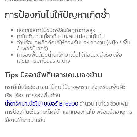
การป้องกันไม่ให้ปัญหาเกิดซ้ำ
เลือกใช้สีทาไม้ชนิดฟิล์มใสคุณภาพสูง
ทาในจำนวนเที่ยวที่เหมาะสม ไม่หนาเกินไป
อ่านข้อมูลผลิตภัณฑ์ให้ตรงกับประเภทงาน (ผนัง / พื้น
/ เฟอร์นิเจอร์)
ทารองพื้นด้วยน้ำยารักษาเนื้อไม้ก่อนลงสีจริง เพื่อ
เสริมการปกป้องระยะยาว
Tips มืออาชีพที่หลายคนมองข้าม
กรณีไม้เนื้ออ่อน เช่น ไม้สน ไม้ยางพารา หลังเตรียมพื้นผิว
เรียบร้อย ควรรองพื้นด้วย
น้ำยารักษาเนื้อไม้ เบเยอร์ B-6900
จำนวน 1 เที่ยว ช่วยเพิ่ม
การป้องกันเชื้อรา ตะไคร่น้ำ และแมลงกินไม้ พร้อมยืดอายุการ
ใช้งานให้ยาวนานขึ้น