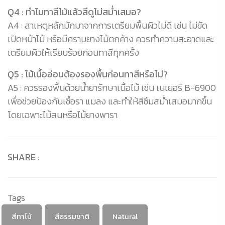
Q4 : ทำไมทาสีไม้แล้วสีดูไม่สม่ำเสมอ?
A4 : สาเหตุหลักมักมาจากการเตรียมพื้นผิวไม่ดี เช่น ไม่ขัด
เปิดหน้าไม้ หรือมีคราบยางไม้ตกค้าง ควรทำความสะอาดและ
เตรียมผิวให้เรียบร้อยก่อนทาสีทุกครั้ง
Q5 : ไม้เนื้ออ่อนต้องรองพื้นก่อนทาสีหรือไม่?
A5 : ควรรองพื้นด้วยน้ำยารักษาเนื้อไม้ เช่น เบเยอร์ B-6900
เพื่อช่วยป้องกันเชื้อรา แมลง และทำให้สีซึมสม่ำเสมอมากขึ้น
โดยเฉพาะไม้สนหรือไม้ยางพารา
SHARE :
Tags
สีทาไม้
สีธรรมชาติ
Natural