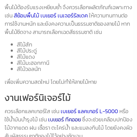
พื้นไม้ต้องรับแรงเหยียบย่ำ จึงควรเลือกผลิตภัณฑ์เฉพาะทาง
เช่น
สีย้อมพื้นไม้ เบเยอร์ เนเจอร์รัลเดค
ให้ความทนทานต่อ
การใช้งานหนัก และยังคงความเป็นธรรมชาติของลายไม้ หาก
พื้นไม้ซีดจาง สามารถเลือกเฉดสีธรรมชาติ เช่น
สีไม้สัก
สีไม้ประดู่
สีไม้แดง
สีไม้มะฮอกกานี
สีไม้วอลนัท
เพื่อเพิ่มความสดใหม่ โดยไม่ทำให้ลายไม้หาย
งานเฟอร์นิเจอร์ไม้
ควรเลือกแลคเกอร์ใส เช่น
เบเยอร์ แลคเกอร์ L-5000
หรือ
ใช้น้ำมันบำรุงไม้ เช่น
เบเยอร์ ทีคออย
ซึ่งจะช่วยเคลือบปกป้อง
ไม้จากแดด ฝน เชื้อรา ตะไคร่น้ำ และแมลงกินไม้ โดยยังคงผิว
สัมผัสธรรมชาติของไม้ไว้อย่างชัดเจน