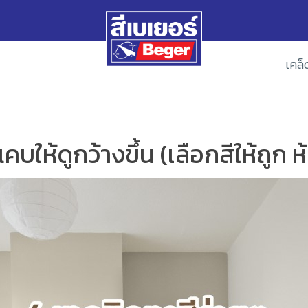
เคล็
บให้ดูกว้างขึ้น (เลือกสีให้ถูก ห้