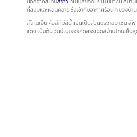
นอกจากสีบ้าน
สีขาว
ที่เป็นสียอดนิยม ในช่วงนี้
สีบ้า
ที่สงบและผ่อนคลาย ซึ่งเข้ากับอากาศร้อน ๆ ของบ้านเราเ
สีโทนเย็น คือสีที่มีสีน้ำเงินเป็นส่วนประกอบ เช่น
สีฟ้
แดง เป็นต้น วันนี้เบเยอร์คัดสรรเฉดสีบ้านโทนเย็นส