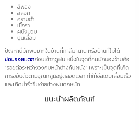
สีพอง
สีลอก
คราบดำ
เชื้อรา
ผนังบวม
ปูนเสื่อม
ปัญหานี้มักพบมากในบ้านที่ทาสีมานาน หรือบ้านที่ไม่ได้
ซ่อมรอยแตก
ก่อนเข้าฤดูฝน หนึ่งในจุดที่คนมักมองข้ามคือ
“รอยต่อระหว่างวงกบหน้าต่างกับผนัง” เพราะเป็นจุดที่เกิด
การขยับตัวตามอุณหภูมิอยู่ตลอดเวลา ทำให้ซีลเดิมเสื่อมเร็ว
และเกิดน้ำรั่วซึมง่ายช่วงฝนตกหนัก
แนะนำผลิตภัณฑ์