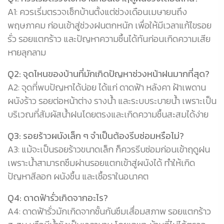
A1: ควรเริ่มตรวจเช็กบ้านตั้งแต่ช่วงเดือนเมษายนถึง
พฤษภาคม ก่อนเข้าสู่ช่วงฝนตกหนัก เพื่อให้มีเวลาแก้ไขรอย
รั่ว รอยแตกร้าว และปัญหาความชื้นได้ทันก่อนเกิดความเสีย
หายลุกลาม
Q2: จุดไหนของบ้านที่มักเกิดปัญหาช่วงหน้าฝนมากที่สุด?
A2: จุดที่พบปัญหาได้บ่อย ได้แก่ ดาดฟ้า หลังคา ฝ้าเพดาน
ผนังร้าว รอยต่อหน้าต่าง รางน้ำ และระบบระบายน้ำ เพราะเป็น
บริเวณที่สัมผัสน้ำฝนโดยตรงและเกิดความชื้นสะสมได้ง่าย
Q3: รอยร้าวผนังเล็ก ๆ จำเป็นต้องรีบซ่อมหรือไม่?
A3: แม้จะเป็นรอยร้าวขนาดเล็ก ก็ควรรีบซ่อมก่อนเข้าฤดูฝน
เพราะน้ำสามารถซึมผ่านรอยแตกเข้าสู่ผนังได้ ทำให้เกิด
ปัญหาสีลอก ผนังชื้น และเชื้อราในอนาคต
Q4: ดาดฟ้ารั่วเกิดจากอะไร?
A4: ดาดฟ้ารั่วมักเกิดจากชั้นกันซึมเสื่อมสภาพ รอยแตกร้าว