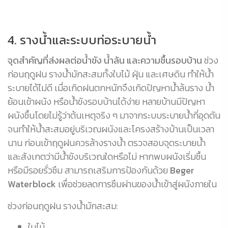
4. รางน้ำและระบบท่อระบายน้ำ
จุดสำคัญที่ส่งผลต่อน้ำขัง น้ำล้น และความชื้นรอบบ้าน
ช่วง
ก่อนฤดูฝน รางน้ำมักสะสมทั้งใบไม้ ฝุ่น และเศษดิน ทำให้น้ำ
ระบายได้ไม่ดี เมื่อเกิดฝนตกหนักจึงเกิดปัญหาน้ำล้นราง น้ำ
ย้อนเข้าผนัง หรือน้ำขังรอบบ้านได้ง่าย หลายบ้านมีปัญหา
ผนังชื้นโดยไม่รู้ว่าต้นเหตุจริง ๆ มาจากระบบระบายน้ำที่อุดตัน
จนทำให้น้ำสะสมอยู่บริเวณผนังและโครงสร้างบ้านเป็นเวลา
นาน ก่อนเข้าฤดูฝนควรล้างรางน้ำ ตรวจสอบจุดระบายน้ำ
และสังเกตว่ามีน้ำขังบริเวณใดหรือไม่ หากพบผนังเริ่มชื้น
หรือมีรอยรั่วซึม สามารถเสริมการป้องกันด้วย
Beger
Waterblock
เพื่อช่วยลดการซึมผ่านของน้ำเข้าสู่ผนังภายใน
ช่วงก่อนฤดูฝน รางน้ำมักสะสม:
ใบไม้