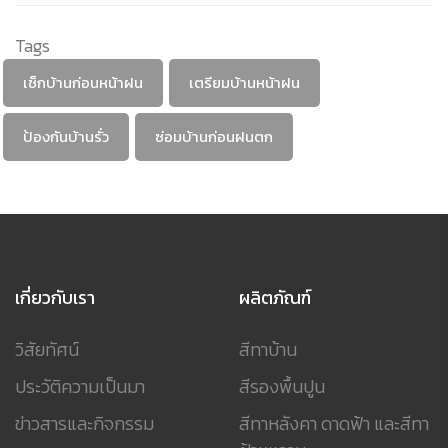
Tags
เช็กบ้านก่อนหน้าฝน
เตรียมบ้านหน้าฝน
ป้องกันบ้านรั่ว
ซ่อมบ้านก่อนฝนตก
เกี่ยวกับเรา
ผลิตภัณฑ์
วิสัยทัศน์
สีทาบ้าน
ประวัติความเป็นมา
สีรองพื้นปูน
ข่าวสารและกิจกรรม
สีทาหลังคา ดาดฟ้า และสีทา