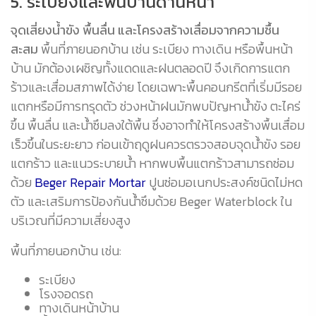
5. ระเบียงและพื้นบ้านด้านหน้า
จุดเสี่ยงน้ำขัง พื้นลื่น และโครงสร้างเสื่อมจากความชื้น
สะสม
พื้นที่ภายนอกบ้าน เช่น ระเบียง ทางเดิน หรือพื้นหน้า
บ้าน มักต้องเผชิญทั้งแดดและฝนตลอดปี จึงเกิดการแตก
ร้าวและเสื่อมสภาพได้ง่าย โดยเฉพาะพื้นคอนกรีตที่เริ่มมีรอย
แตกหรือมีการทรุดตัว ช่วงหน้าฝนมักพบปัญหาน้ำขัง ตะไคร่
ขึ้น พื้นลื่น และน้ำซึมลงใต้พื้น ซึ่งอาจทำให้โครงสร้างพื้นเสื่อม
เร็วขึ้นในระยะยาว ก่อนเข้าฤดูฝนควรตรวจสอบจุดน้ำขัง รอย
แตกร้าว และแนวระบายน้ำ หากพบพื้นแตกร้าวสามารถซ่อม
ด้วย
Beger Repair Mortar
ปูนซ่อมอเนกประสงค์ชนิดไม่หด
ตัว และเสริมการป้องกันน้ำซึมด้วย Beger Waterblock ใน
บริเวณที่มีความเสี่ยงสูง
พื้นที่ภายนอกบ้าน เช่น:
ระเบียง
โรงจอดรถ
ทางเดินหน้าบ้าน