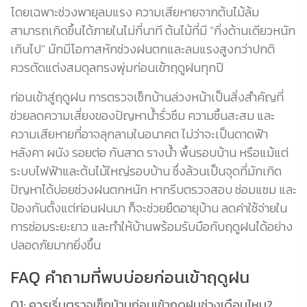
โดยเฉพาะช่วงพายุลมแรง ความเสียหายจากต้นไม้ล้ม
สามารถเกิดขึ้นได้ภายในไม่กี่นาที ต้นไม้ที่มี “กิ่งด้านเดียวหนัก
เกินไป” มักมีโอกาสหักช่วงฝนตกและลมแรงสูงกว่าปกติ
ควรตัดแต่งสมดุลทรงพุ่มก่อนเข้าฤดูฝนทุกปี
ก่อนเข้าสู่ฤดูฝน การตรวจเช็กบ้านล่วงหน้าเป็นสิ่งสำคัญที่
ช่วยลดความเสี่ยงของปัญหาน้ำรั่วซึม ความชื้นสะสม และ
ความเสียหายที่อาจลุกลามในอนาคต ไม่ว่าจะเป็นดาดฟ้า
หลังคา ผนัง รอยต่อ กันสาด รางน้ำ พื้นรอบบ้าน หรือแม้แต่
ระบบไฟฟ้าและต้นไม้ใหญ่รอบบ้าน ซึ่งล้วนเป็นจุดที่มักเกิด
ปัญหาได้บ่อยช่วงฝนตกหนัก หากรีบตรวจสอบ ซ่อมแซม และ
ป้องกันตั้งแต่ก่อนฝนมา ก็จะช่วยยืดอายุบ้าน ลดค่าใช้จ่ายใน
การซ่อมระยะยาว และทำให้บ้านพร้อมรับมือกับฤดูฝนได้อย่าง
ปลอดภัยมากยิ่งขึ้น
FAQ คำถามที่พบบ่อยก่อนเข้าฤดูฝน
Q1: ควรเริ่มตรวจเช็กบ้านก่อนเข้าฤดูฝนช่วงเดือนไหน?