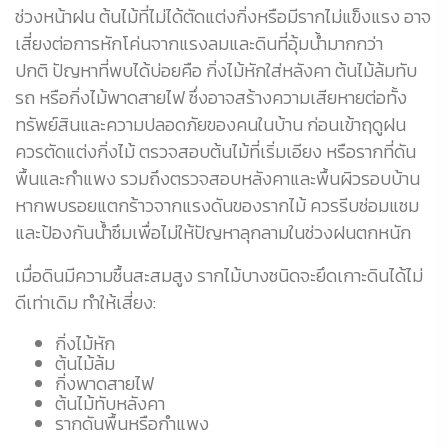
ช่วงหน้าฝน ต้นไม้ที่ไม่ได้ตัดแต่งกิ่งหรือมีรากไม่แข็งแรง อาจ
เสี่ยงต่อการหักโค่นจากแรงลมและดินที่อุ้มน้ำมากกว่า
ปกติ ปัญหาที่พบได้บ่อยคือ กิ่งไม้หักใส่หลังคา ต้นไม้ล้มทับ
รถ หรือกิ่งไม้พาดสายไฟ ซึ่งอาจสร้างความเสียหายต่อทั้ง
ทรัพย์สินและความปลอดภัยของคนในบ้าน ก่อนเข้าฤดูฝน
ควรตัดแต่งกิ่งไม้ ตรวจสอบต้นไม้ที่เริ่มเอียง หรือรากที่ดัน
พื้นและกำแพง รวมถึงตรวจสอบหลังคาและพื้นผิวรอบบ้าน
หากพบรอยแตกร้าวจากแรงดันของรากไม้ ควรรีบซ่อมแซม
และป้องกันน้ำซึมเพื่อไม่ให้ปัญหาลุกลามในช่วงฝนตกหนัก
เมื่อดินมีความชื้นสะสมสูง รากไม้บางชนิดจะยึดเกาะดินได้ไม่
ดีเท่าเดิม ทำให้เสี่ยง:
กิ่งไม้หัก
ต้นไม้ล้ม
กิ่งพาดสายไฟ
ต้นไม้ทับหลังคา
รากดันพื้นหรือกำแพง