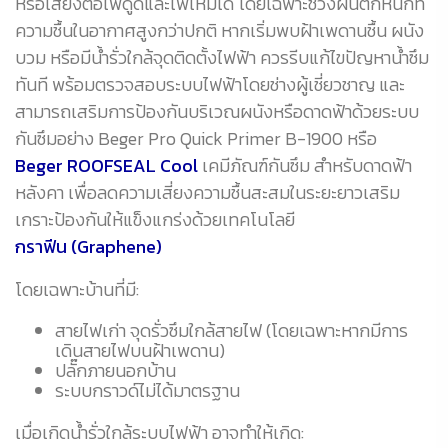
หรือเสี่ยงต่อไฟดูดและไฟไหม้ได้ โดยเฉพาะช่วงฝนตกหนักที่
ความชื้นในอากาศสูงกว่าปกติ หากเริ่มพบฝ้าเพดานชื้น ผนัง
บวม หรือมีน้ำรั่วใกล้จุดติดตั้งไฟฟ้า ควรรีบแก้ไขปัญหาน้ำซึม
ทันที พร้อมตรวจสอบระบบไฟฟ้าโดยช่างผู้เชี่ยวชาญ และ
สามารถเสริมการป้องกันบริเวณผนังหรือดาดฟ้าด้วยระบบ
กันซึมอย่าง Beger Pro Quick Primer B-1900 หรือ
Beger ROOFSEAL Cool
เคมีภัณฑ์กันซึม สำหรับดาดฟ้า
หลังคา เพื่อลดความเสี่ยงความชื้นสะสมในระยะยาวเสริม
เกราะป้องกันให้แข็งแกร่งด้วยเทคโนโลยี
กราฟีน (Graphene)
โดยเฉพาะบ้านที่มี:
สายไฟเก่า จุดรั่วซึมใกล้สายไฟ (โดยเฉพาะหากมีการ
เดินสายไฟบนฝ้าเพดาน)
ปลั๊กภายนอกบ้าน
ระบบกราวด์ไม่ได้มาตรฐาน
เมื่อเกิดน้ำรั่วใกล้ระบบไฟฟ้า อาจทำให้เกิด: