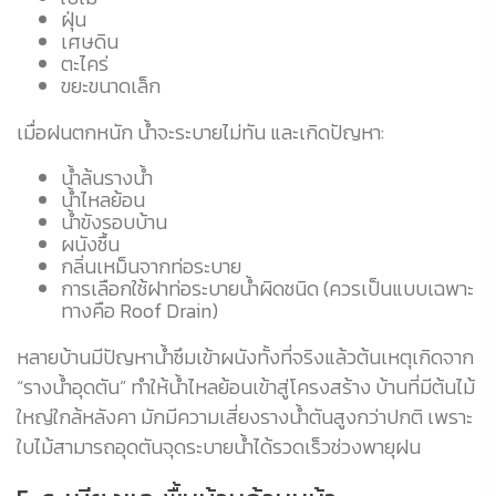
ฝุ่น
เศษดิน
ตะไคร่
ขยะขนาดเล็ก
เมื่อฝนตกหนัก น้ำจะระบายไม่ทัน และเกิดปัญหา:
น้ำล้นรางน้ำ
น้ำไหลย้อน
น้ำขังรอบบ้าน
ผนังชื้น
กลิ่นเหม็นจากท่อระบาย
การเลือกใช้ฝาท่อระบายน้ำผิดชนิด (ควรเป็นแบบเฉพาะ
ทางคือ Roof Drain)
หลายบ้านมีปัญหาน้ำซึมเข้าผนังทั้งที่จริงแล้วต้นเหตุเกิดจาก
“รางน้ำอุดตัน” ทำให้น้ำไหลย้อนเข้าสู่โครงสร้าง บ้านที่มีต้นไม้
ใหญ่ใกล้หลังคา มักมีความเสี่ยงรางน้ำตันสูงกว่าปกติ เพราะ
ใบไม้สามารถอุดตันจุดระบายน้ำได้รวดเร็วช่วงพายุฝน