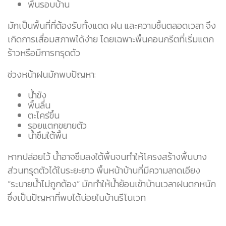
พื้นรอบบ้าน
มักเป็นพื้นที่ที่ต้องรับทั้งแดด ฝน และความชื้นตลอดเวลา จึง
เกิดการเสื่อมสภาพได้ง่าย โดยเฉพาะพื้นคอนกรีตที่เริ่มแตก
ร้าวหรือมีการทรุดตัว
ช่วงหน้าฝนมักพบปัญหา:
น้ำขัง
พื้นลื่น
ตะไคร่ขึ้น
รอยแตกขยายตัว
น้ำซึมใต้พื้น
หากปล่อยไว้ น้ำอาจซึมลงใต้พื้นจนทำให้โครงสร้างพื้นบาง
ส่วนทรุดตัวได้ในระยะยาว พื้นหน้าบ้านที่มีความลาดเอียง
“ระบายน้ำไม่ถูกต้อง” มักทำให้น้ำย้อนเข้าบ้านเวลาฝนตกหนัก
ซึ่งเป็นปัญหาที่พบได้บ่อยในบ้านรีโนเวท