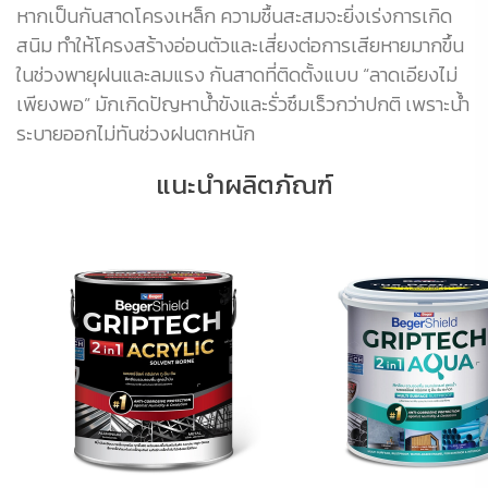
หากเป็นกันสาดโครงเหล็ก ความชื้นสะสมจะยิ่งเร่งการเกิด
สนิม ทำให้โครงสร้างอ่อนตัวและเสี่ยงต่อการเสียหายมากขึ้น
ในช่วงพายุฝนและลมแรง กันสาดที่ติดตั้งแบบ “ลาดเอียงไม่
เพียงพอ” มักเกิดปัญหาน้ำขังและรั่วซึมเร็วกว่าปกติ เพราะน้ำ
ระบายออกไม่ทันช่วงฝนตกหนัก
แนะนำผลิตภัณฑ์