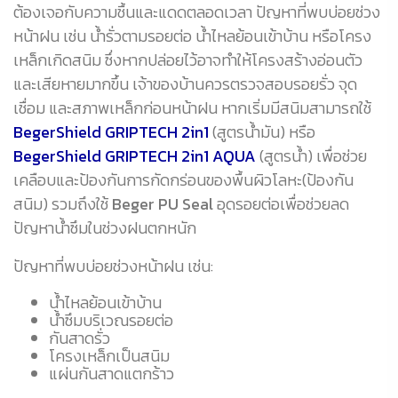
ต้องเจอกับความชื้นและแดดตลอดเวลา ปัญหาที่พบบ่อยช่วง
หน้าฝน เช่น น้ำรั่วตามรอยต่อ น้ำไหลย้อนเข้าบ้าน หรือโครง
เหล็กเกิดสนิม ซึ่งหากปล่อยไว้อาจทำให้โครงสร้างอ่อนตัว
และเสียหายมากขึ้น เจ้าของบ้านควรตรวจสอบรอยรั่ว จุด
เชื่อม และสภาพเหล็กก่อนหน้าฝน หากเริ่มมีสนิมสามารถใช้
BegerShield GRIPTECH 2in1
(สูตรน้ำมัน) หรือ
BegerShield GRIPTECH 2in1 AQUA
(สูตรน้ำ) เพื่อช่วย
เคลือบและป้องกันการกัดกร่อนของพื้นผิวโลหะ(ป้องกัน
สนิม) รวมถึงใช้
Beger PU Seal
อุดรอยต่อเพื่อช่วยลด
ปัญหาน้ำซึมในช่วงฝนตกหนัก
ปัญหาที่พบบ่อยช่วงหน้าฝน เช่น:
น้ำไหลย้อนเข้าบ้าน
น้ำซึมบริเวณรอยต่อ
กันสาดรั่ว
โครงเหล็กเป็นสนิม
แผ่นกันสาดแตกร้าว