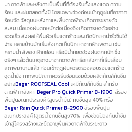
ม
า ดาดฟ้าและหลังคาเป็นพื้นที่ที่ต้องรับทั้งแสงแดด ความ
ร้อน และฝนตลอดทั้งปี โดยเฉพาะช่วงก่อนเข้าฤดูฝนที่อากาศ
ร้อนจัด วัสดุบนหลังคาและพื้นดาดฟ้าจะเกิดการขยายตัว
สะสม เมื่อเจอฝนตกหนักต่อเนื่องจึงเกิดการหดตัวอย่าง
รวดเร็ว ส่งผลให้พื้นผิวเริ่มแตกร้าวและเกิดปัญหาน้ำรั่วซึมได้
ง่าย หลายบ้านมักเริ่มสังเกตเห็นปัญหาจากฝ้าเพดาน เช่น
คราบน้ำ สีพอง ฝ้าหย่อน หรือมีน้ำหยดช่วงฝนตกหนัก ซึ่ง
จริงๆ แล้วต้นเหตุอาจมาจากดาดฟ้าหรือหลังคาที่เริ่มเสื่อม
สภาพมานานแล้ว ก่อนเข้าฤดูฝนควรตรวจสอบรอยแตกร้าว
จุดน้ำขัง หากพบปัญหาควรรีบซ่อมแซมด้วยผลิตภัณฑ์กันซึม
อย่าง
Beger ROOFSEAL Cool
เคมีภัณฑ์กันซึม สำหรับ
ดาดฟ้า หลังคา,
Beger Pro Quick Primer B-1900
สีรอง
พื้นปูนอเนกประสงค์ (สูตรน้ำมัน) ทนชื้นสูง 40% หรือ
Beger Rain Quick Primer B-2900
สีรองพื้นปูน
อเนกประสงค์ (สูตรน้ำ)ทนชื้นสูง70% เพื่อช่วยป้องกันน้ำซึม
เข้าสู่โครงสร้างและยืดอายุพื้นผิวดาดฟ้าในระยะยาว