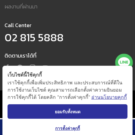
ผลงานที่ผ่านมา
Call Center
02 815 5888
ติดตามเราได้ที่
เว็บไซต์นี้ใช้คุกกี้
เราใช้คุกกี้เพื่อเพิ่มประสิทธิภาพ และประสบการณ์ที่ดีใน
การใช้งานเว็บไซต์ คุณสามารถเลือกตั้งค่าความยินยอม
การใช้คุกกี้ได้ โดยคลิก "การตั้งค่าคุกกี้"
อ่านนโยบายคุกกี้
นโยบายการใช้คุกกี้ และนโยบายความเป็นส่วนตัว
(กดตั้งค่าคุกกี้)
@ 2021 by
Beger Co., Ltd. All Right Reserved.
ยอมรับทั้งหมด
การตั้งค่าคุกกี้
เพิ่มเติม
Catalog
ค้นหาเฉดสี
ออกแบบสีบ้าน