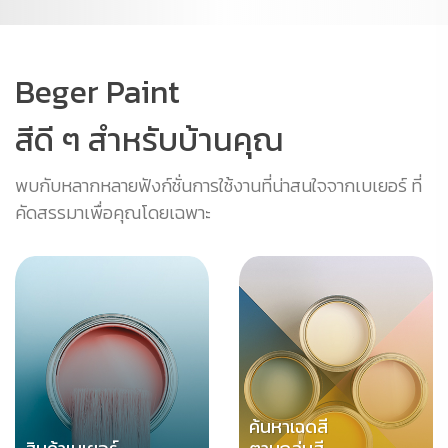
Beger Paint
สีดี ๆ สำหรับบ้านคุณ
พบกับหลากหลายฟังก์ชั่นการใช้งานที่น่าสนใจจากเบเยอร์ ที่
คัดสรรมาเพื่อคุณโดยเฉพาะ
ค้นหาเฉดสี