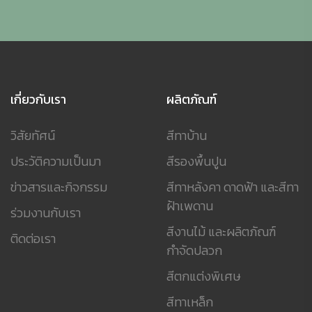
เกี่ยวกับเรา
ผลิตภัณฑ์
วิสัยทัศน์
สีทาบ้าน
ประวัติความเป็นมา
สีรองพื้นปูน
ข่าวสารและกิจกรรม
สีทาหลังคา ดาดฟ้า และสีทา
ฝ้าเพดาน
ร่วมงานกับเรา
สีงานไม้ และผลิตภัณฑ์
ติดต่อเรา
กำจัดปลวก
สีตกแต่งพิเศษ
สีทาเหล็ก