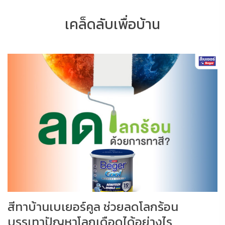
เคล็ดลับเพื่อบ้าน
สีทาบ้านเบเยอร์คูล ช่วยลดโลกร้อน
บรรเทาปัญหาโลกเดือดได้อย่างไร