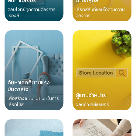
สินค้าเบเยอร์
ตามกลุ่มสี
ตอบโจทย์ทุกความต้องการ
เลือกสีสันที่ชอบได้ตามความ
เรื่องสี
ต้องการ
ค้นหาเฉดสีตามแรง
บันดาลใจ
ผู้แทนจำหน่าย
เพื่อสร้าง Inspiration ในการ
เลือกใช้สี
ผลิตภัณฑ์สีเบเยอร์