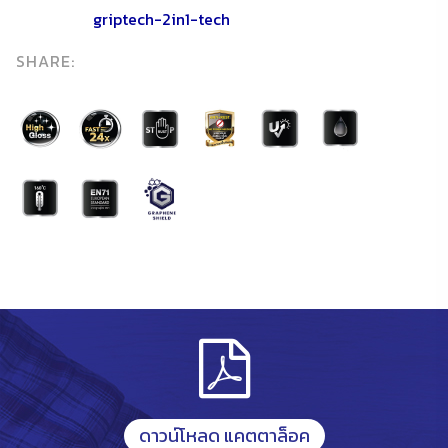
griptech-2in1-tech
SHARE:
ดาวน์โหลด แคตตาล็อค