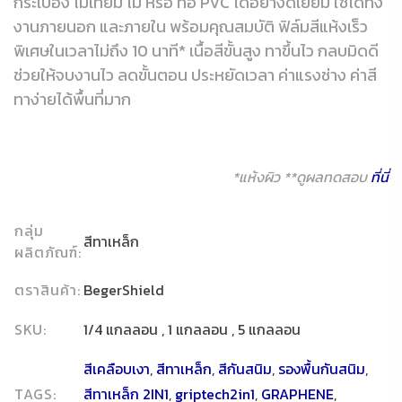
กระเบื้อง ไม้เทียม ไม้ หรือ ท่อ PVC ได้อย่างดีเยี่ยม ใช้ได้ทั้ง
งานภายนอก และภายใน พร้อมคุณสมบัติ ฟิล์มสีแห้งเร็ว
พิเศษในเวลาไม่ถึง 10 นาที* เนื้อสีขั้นสูง ทาขึ้นไว กลบมิดดี
ช่วยให้จบงานไว ลดขั้นตอน ประหยัดเวลา ค่าแรงช่าง ค่าสี
ทาง่ายได้พื้นที่มาก
*แห้งผิว **ดูผลทดสอบ
ที่นี่
กลุ่ม
สีทาเหล็ก
ผลิตภัณฑ์:
ตราสินค้า:
BegerShield
SKU:
1/4 แกลลอน , 1 แกลลอน , 5 แกลลอน
สีเคลือบเงา
,
สีทาเหล็ก
,
สีกันสนิม
,
รองพื้นกันสนิม
,
TAGS:
สีทาเหล็ก 2IN1
,
griptech2in1
,
GRAPHENE
,