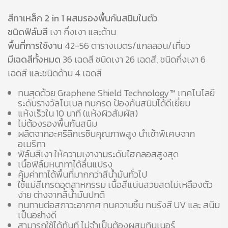
สีทาเหล็ก 2 in 1 ผสมรองพื้นกันสนิมในตัว
ชนิดฟิล์มสี
เงา กึ่งเงา และด้าน
พื้นที่การใช้งาน
42-56 ตารางเมตร/แกลลอน/เที่ยว
มีเฉดสีทั้งหมด
36 เฉดสี ชนิดเงา 26 เฉดสี, ชนิดกึ่งเงา 6
เฉดสี และชนิดด้าน 4 เฉดสี
ทนสุดด้วย Graphene Shield Technology™ เทคโนโลยี
ระดับรางวัลโนเบล ทนกรด ป้องกันสนิมได้ดีเยี่ยม
แห้งเร็วใน 10 นาที (แห้งผิวสัมผัส)
ไม่ต้องรองพื้นกันสนิม
ผลิตจากอะคริลิกเรซินคุณภาพสูง นำเข้าพิเศษจาก
อเมริกา
ฟิล์มสีเงา ให้ความเงางามระดับไฮกลอสสูงสุด
เนื้อฟิล์มหนาทาได้ลื่นแปรง
คุ้มค่าทาได้พื้นที่มากกว่าสีน้ำมันทั่วไป
ใช้แม่สีเกรดอุตสาหกรรม เนื้อสีแน่นสวยสดไม่เหลืองตัว
ง่าย ต่างจากสีน้ำมันปกติ
ทนทานต่อสภาวะอากาศ ทนความชื้น ทนรังสี UV และ สนิม
เป็นอย่างดี
สามารถใช้ได้ทันที ไม่จำเป็นต้องผสมทินเนอร์