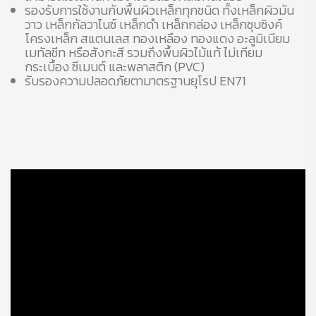
รองรับการใช้งานกับพื้นผิวเหล็กทุกชนิด ทั้งเหล็กผิวมัน
วาว เหล็กกัลวาไนซ์ เหล็กดำ เหล็กกล่อง เหล็กชุบซิงค์
โครงเหล็ก สแตนเลส ทองเหลือง ทองแดง อะลูมิเนียม
เมทัลชีท หรือสังกะสี รวมถึงพื้นผิวไม้แท้ ไม่เทียม
กระเบื้อง ซีเมนต์ และพลาสติก (PVC)
รับรองความปลอดภัยตามาตรฐานยุโรป EN71