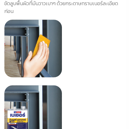
ขัดลูบพื้นผิวที่มันวาวเบาๆ ด้วยกระดาษทราบเบอร์ละเอียด
1
ก่อน