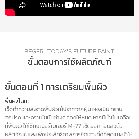
BEGER...TODAY'S FUTURE PAINT
ขั้นตอนการใช้ผลิตภัณฑ์
ขั้นตอนที่ 1 การเตรียมพื้นผิว
ข
พื้นผิวโลหะ :
ห
เช็ดทำความสะอาดพื้นผิวให้ปราศจากฝุ่น ผงสนิม คราบ
ด้
สกปรก และคราบไขมันต่างๆ ออกให้หมด หากมีน้ำมันเคลือบ
กร
ร์
ที่พื้นผิว ให้ใช้ทินเนอร์เบเยอร์ M-77 เช็ดออกก่อนลงตัว
แต
ผลิตภัณฑ์ และเพื่อประสิทธิภาพการยึดเกาะที่ดีที่สุดแนะนำให้
เ