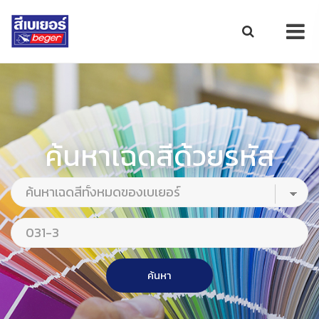
ค้นหาเฉดสีด้วยรหัส
ค้นหา