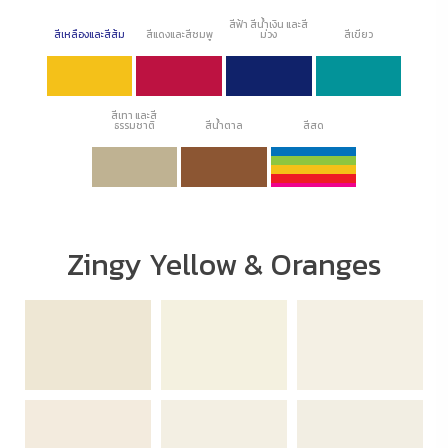
สีฟ้า สีน้ำเงิน และสี
สีเหลืองและสีส้ม
สีแดงและสีชมพู
ม่วง
สีเขียว
สีเทา และสี
ธรรมชาติ
สีน้ำตาล
สีสด
Zingy Yellow & Oranges