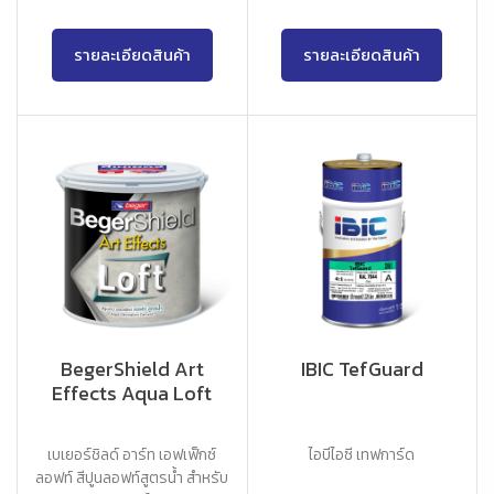
รายละเอียดสินค้า
รายละเอียดสินค้า
BegerShield Art
IBIC TefGuard
Effects Aqua Loft
เบเยอร์ชิลด์ อาร์ท เอฟเฟ็กซ์
ไอบีไอซี เทฟการ์ด
ลอฟท์ สีปูนลอฟท์สูตรน้ำ สำหรับ