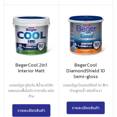
BegerCool 2in1
BegerCool
Interior Matt
DiamondShield 10
Semi-gloss
เบเยอร์คูล ทูอินวัน สีน้ำอะคริลิก
เบเยอร์คูล ไดมอนด์ชิลด์ 10 สีทา
ผสมรองพื้นในตัว ทาภายใน ชนิด
บ้านสูตรน้ำ ชนิดกึ่งเงา
ด้าน
รายละเอียดสินค้า
รายละเอียดสินค้า