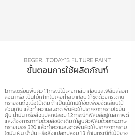
BEGER...TODAY'S FUTURE PAINT
ขั้นตอนการใช้ผลิตภัณฑ์
วน
1.การเตรียมพื้นผิว 1.1 กรณีไม้เคยทาสีมาก่อนและฟิล์มสีลอก
2.
ย
ล่อน หรือ เป็นไม้เก่าที่ไม่เคยทำสีมาก่อน ให้ขัดด้วยกระดาษ
B-
ทรายจนถึงเนื้อไม้เดิม ถ้าเป็นไม้ใหม่ให้ขัดเพื่อขจัดเสี้ยนไม้
ต
ส่วนเกิน แล้วทำความสะอาด พื้นผิวให้ปราศจากคราบไขมัน
ฝุ่น น้ำมัน หรือสิ่งแปลกปลอม 1.2 กรณีที่ฟิล์มสีอยู่ในสภาพดี
และต้องการทาทับด้วยสีชนิดเดิม ให้ลูบผิวฟิล์มด้วยกระดาษ
ทรายเบอร์ 320 แล้วทำความสะอาดพื้นผิวให้ปราศจากคราบ
ไขมัน ฝุ่น น้ำมัน หรือสิ่งแปลกปลอม 1.3 ถ้าในกรณีที่ไม้มียาง