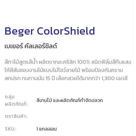
Beger ColorShield
เบเยอร์ คัลเลอร์ชิลด์
สีทาไม้สูตรสีน้ำ ผลิตจากอะคริลิก 100% ชนิดฟิล์มสีทึบแสง
ให้สีสันของงานไม้แบบไม่โชว์ลายไม้ พร้อมป้องกันคราบ
สกปรก ทนทานนับ 15 ปี เลือกสวยได้มากกว่า 1,300 เฉดสี
กลุ่ม
สีงานไม้ และผลิตภัณฑ์กำจัดปลวก
ผลิตภัณฑ์:
ตราสินค้า:
SKU:
1 แกลลอน