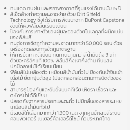
ทนแดด ทนฝน และสภาพอากาศที่รุนแรงได้นานนับ 15 ปี
สีเช็ดล้างทำความสะอาดง่าย ด้วย Dirt Shield
Technology ซึ่งได้รับการพัฒนาจาก DuPont Capstone
ช่วยให้ผิวฟิล์มลื่นเรียบเนียน
ป้องกันการเกาะตัวของฝุ่นละอองด้วยโมเลกุลที่ผนึกแน่น
ของฟิล์มสี
ทนต่อการขัดถูทำความสะอาดมากกว่า 50,000 รอบ ด้วย
เครื่องทดสอบการขัดถูมาตรฐาน
ให้การยึดเกาะดีเยี่ยม ทนทานนานกว่าสีน้ำมันถึง 3 เท่า
ด้วยอะคริลิกแท้ 100% ฟิล์มสีกึ่งเงากึ่งด้าน ทึบแสง
ปกปิดลายไม้ได้เรียบเนียน
ฟิล์มสีไม่เหลืองตัว เหมือนสีน้ำมันทั่วไป ป้องกันน้ำซึมเข้า
เนื้อไม้ ยืดหยุ่นตัวสูง ไม่แตกลอกล่อนตามการบิดตัวของ
ไม้
สามารถป้องกันและยับยั้งแบคทีเรีย เห็ดรา เชื้อรา และ
ตะไคร่น้ำได้ดีเยี่ยม
ปลอดภัยจากสารปรอทและตะกั่ว ไม่มีกลิ่นของสารระเหย
เหมือนสีน้ำมันทั่วไป
มีเฉดสีให้เลือกมากกว่า 1,300 เฉด จากศูนย์ผสมสีระบบ
คอมพิวเตอร์ เบเยอร์คัลเลอร์ดีไซน์ ทั่วประเทศไทย