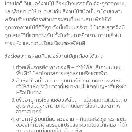
โดยปกติ
ทินเนอร์งานไม้
ที่ระบุข้างบรรจุภัณฑ์จะถูกออกแบบ
และพัฒนามาให้เหมาะสมกับ
สีงานไม้ชนิดนั้น ๆ โดยเฉพาะ
พร้อมกำหนดอัตราส่วนการผสมที่เหมาะสม เพื่อให้ได้
คุณภาพงานไม้ที่ดีที่สุด ดังนั้นทินเนอร์งานไม้แต่ละสูตรจึงมี
คุณสมบัติที่แตกต่างกัน ทั้งในด้านการยึดเกาะ ความเร็วใน
การแห้ง และความเรียบเนียนของฟิล์มสี
ข้อดีของการผสมทินเนอร์งานไม้ถูกต้อง ได้แก่:
ช่วยเพิ่มการยึดเกาะของสี
– ทำให้ฟิล์มสีเกาะแน่นบน
พื้นผิวไม้ ลดโอกาสการหลุดล่อนหรือแตกร้าว
สีแห้งตัวสม่ำเสมอ
– ทินเนอร์ช่วยควบคุมการระเหย
ทำให้สีแห้งเร็วในเวลาที่เหมาะสม ไม่เกิดปัญหาสีแห้งช้า
หรือเป็นด่าง
เพิ่มอายุการใช้งานของฟิล์มสี
– เมื่อผสมทินเนอร์ตาม
สูตร ฟิล์มสีจะมีความทนทานต่อการใช้งานและสภาพ
อากาศมากขึ้น
งานทาสีเรียบเนียน สวยงาม
– ทินเนอร์ช่วยกระจายตัว
ของสีให้ทั่วถึง ลดรอยแปรงและความไม่สม่ำเสมอ ทำให้
งานออกมาเนี้ยบเหมือนมืออาชีพ