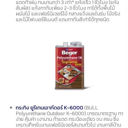
แดดท้าฝน ทนนานกว่า 3 เท่า* แห้งเร็ว 1 ชั่วโมง (แห้ง
สัมผัส) แห้งทาทับเพียง 2-3 ชั่วโมง ทาได้ทั้งพื้นไม้
ผนังไม้ และเฟอร์นิเจอร์ไม้ กลางแจ้งและในร่ม ไม้จริง
และไม้ไฟเบอร์ซีเมนต์ แถมทาทับสีเก่าได้ทุกชนิด
กระทิง ยูรีเทนเอาท์ดอร์ K-6000
(BULL
Polyurethane Outdoor K-6000) เกรดมาตรฐาน ทา
ง่าย คุ้มค่า เงานาน ท้าแดด กระป๋องเดียว จบ ครบ ซึ่ง
เหมาะสำหรับงานเฟอร์นิเจอร์สนามทั่วไป งานทาสีบ้าน