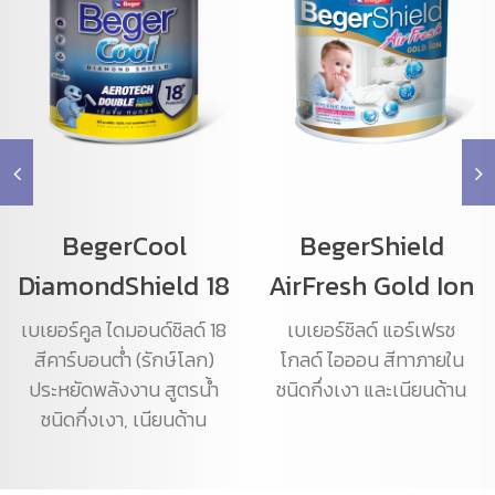
BegerCool
BegerShield
DiamondShield 18
AirFresh Gold Ion
เบเยอร์คูล ไดมอนด์ชิลด์ 18
เบเยอร์ชิลด์ แอร์เฟรช
สีคาร์บอนต่ำ (รักษ์โลก)
โกลด์ ไอออน สีทาภายใน
ประหยัดพลังงาน สูตรน้ำ
ชนิดกึ่งเงา และเนียนด้าน
ชนิดกึ่งเงา, เนียนด้าน