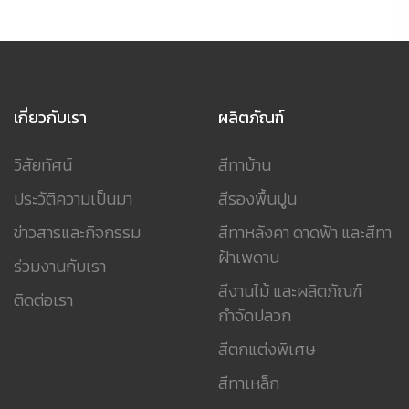
เกี่ยวกับเรา
ผลิตภัณฑ์
วิสัยทัศน์
สีทาบ้าน
ประวัติความเป็นมา
สีรองพื้นปูน
ข่าวสารและกิจกรรม
สีทาหลังคา ดาดฟ้า และสีทา
ฝ้าเพดาน
ร่วมงานกับเรา
สีงานไม้ และผลิตภัณฑ์
ติดต่อเรา
กำจัดปลวก
สีตกแต่งพิเศษ
สีทาเหล็ก