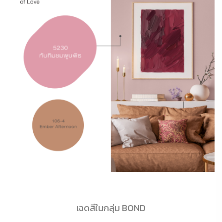
เฉดสีในกลุ่ม BOND