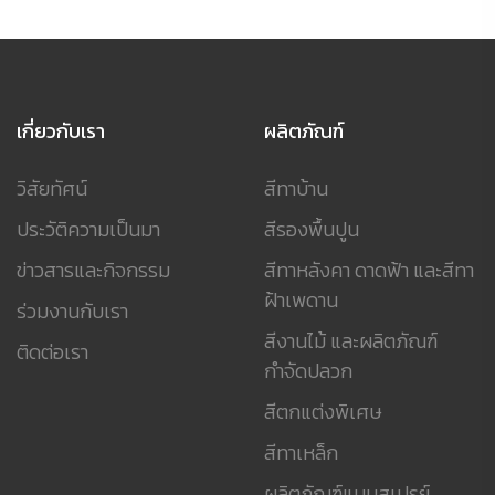
เกี่ยวกับเรา
ผลิตภัณฑ์
วิสัยทัศน์
สีทาบ้าน
ประวัติความเป็นมา
สีรองพื้นปูน
ข่าวสารและกิจกรรม
สีทาหลังคา ดาดฟ้า และสีทา
ฝ้าเพดาน
ร่วมงานกับเรา
สีงานไม้ และผลิตภัณฑ์
ติดต่อเรา
กำจัดปลวก
สีตกแต่งพิเศษ
สีทาเหล็ก
ผลิตภัณฑ์แบบสเปรย์