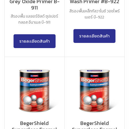
Grey Oxide Primer B-
Wash Primer #B-922
911
สีรองพื้นเหล็กกัลวาไนซ์ วอชไพร์
สีรองพื้น เบเยอร์ชิลด์ ซุปเปอร์
เมอร์ บี-922
กลอส อีนาเมล บี-911
รายละเอียดสินค้า
รายละเอียดสินค้า
BegerShield
BegerShield