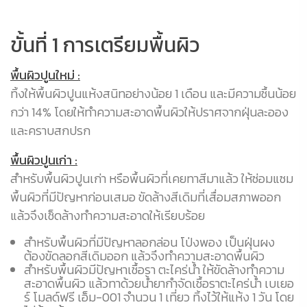
ขั้นที่ 1 การเตรียมพื้นผิว
ข
ยะ
พื้นผิวปูนใหม่ :
พื
ดไป
ทิ้งให้พื้นผิวปูนแห้งสนิทอย่างน้อย 1 เดือน และมีความชื้นน้อย
พื
กว่า 14% โดยให้ทำความสะอาดพื้นผิวให้ปราศจากฝุ่นละออง
14
และคราบสกปรก
คู
พื้นผิวปูนเก่า :
อย
สำหรับพื้นผิวปูนเก่า หรือพื้นผิวที่เคยทาสีมาแล้ว ให้ซ่อมแซม
พื้นผิวที่มีปัญหาก่อนเสมอ ขัดล้างสีเดิมที่เสื่อมสภาพออก
แล้วจึงเช็ดล้างทำความสะอาดให้เรียบร้อย
พื
ทา
สำหรับพื้นผิวที่มีปัญหาลอกล่อน โป่งพอง เป็นฝุ่นผง
ต้องขัดลอกสีเดิมออก แล้วจึงทำความสะอาดพื้นผิว
บี
สำหรับพื้นผิวมีปัญหาเชื้อรา ตะไคร่น้ำ ให้ขัดล้างทำความ
น้
สะอาดพื้นผิว แล้วทาด้วยน้ำยากำจัดเชื้อราตะไคร่น้ำ เบเยอ
ร์ โมลด์ฟรี เอ็ม-001 จำนวน 1 เที่ยว ทิ้งไว้ให้แห้ง 1 วัน โดย