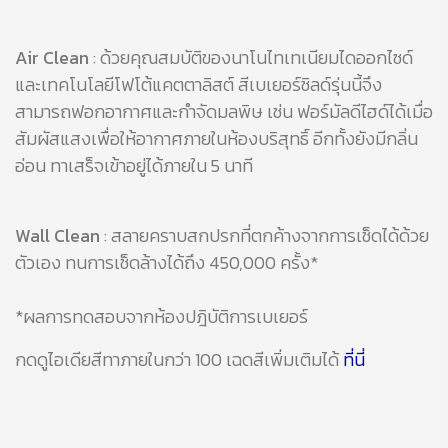
Air Clean
: ด้วยคุณสมบัติของนาโนไทเทเนียมไดออกไซด์
และเทคโนโลยีโฟโต้แคตตาลิสต์ สีเบเยอร์ชิลด์รุ่นนี้จึง
สามารถฟอกอากาศและกำจัดมลพิษ เช่น ฟอร์มัลดีไฮด์ได้เมื่อ
สัมผัสแสงเพื่อให้อากาศภายในห้องบริสุทธิ์ อีกทั้งยังมีกลิ่น
อ่อน ทาเสร็จเข้าอยู่ได้ภายใน 5 นาที
Wall Clean
: สลายคราบสกปรกที่ตกค้างจากการเช็ดได้ด้วย
ตัวเอง ทนการเช็ดล้างได้ถึง 450,000 ครั้ง*
*ผลการทดสอบจากห้องปฎิบัติการเบเยอร์
กดดูไอเดียสีทาภายในกว่า 100 เฉดสีเพิ่มเติมได้
ที่นี่