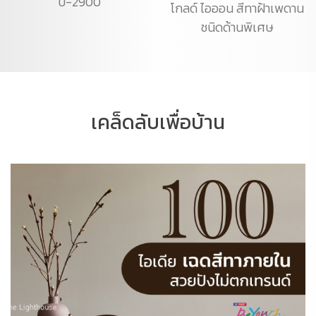
บี-2900
โกลด์ ไอออน สีทาฝ้าเพดาน
ชนิดด้านพิเศษ
เคล็ดลับเพื่อบ้าน