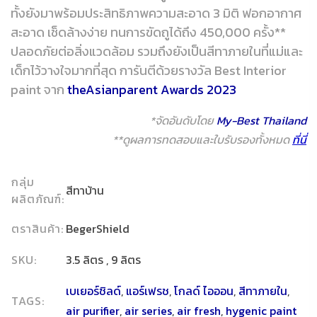
ทั้งยังมาพร้อมประสิทธิภาพความสะอาด 3 มิติ ฟอกอากาศ
สะอาด เช็ดล้างง่าย ทนการขัดถูได้ถึง 450,000 ครั้ง**
ปลอดภัยต่อสิ่งแวดล้อม รวมถึงยังเป็นสีทาภายในที่แม่และ
เด็กไว้วางใจมากที่สุด การันตีด้วยรางวัล Best Interior
paint จาก
theAsianparent Awards 2023
*จัดอันดับโดย
My-Best Thailand
**ดูผลการทดสอบและใบรับรองทั้งหมด
ที่นี่
กลุ่ม
สีทาบ้าน
ผลิตภัณฑ์:
ตราสินค้า:
BegerShield
SKU:
3.5 ลิตร , 9 ลิตร
เบเยอร์ชิลด์
,
แอร์เฟรช
,
โกลด์ ไอออน
,
สีทาภายใน
,
TAGS:
air purifier
,
air series
,
air fresh
,
hygenic paint