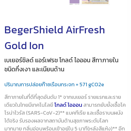
BegerShield AirFresh
Gold Ion
เบเยอร์ชิลด์ แอร์เฟรช โกลด์ ไอออน สีทาภายใน
ชนิดกึ่งเงา และเนียนด้าน
ปริมาณการปล่อยก๊าซเรือนกระจก = 571 gCO2e
สีทาภายในที่ดีที่สุดอันดับ 1* จากเบเยอร์ รายแรกและราย
เดียวในไทยมีเทคโนโลยี
โกลด์ ไอออน
สามารถยับยั้งเชื้อโค
โรน่าไวรัส (SARS-CoV-2)** แบคทีเรีย และเชื้อราบนผนัง
ได้จริง รับรองผลจากสถาบันด้านสุขภาพระดับโลก
มากมาย กลิ่นอ่อนพร้อมเข้าอยู่ใน 5 นาที(หลังสีแห้ง)** อีก