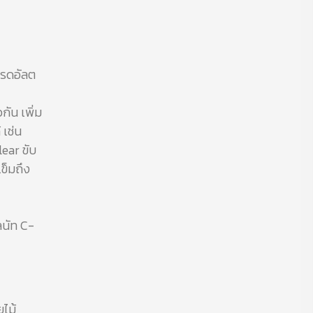
กรดอัลต
กัน เพิ่ม
 เช่น
lear ขับ
ข็มถึง
ลนัท C-
ยไม้