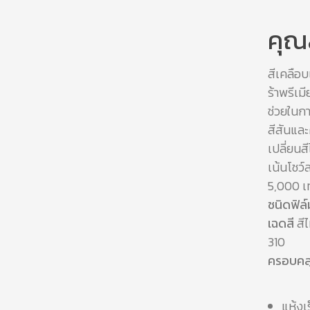
คุณ
สีเคลือบ
ร้าพรีเม
ช่วยในกา
สีสันและ
เปลี่ยนส
เน้นโชว์
5,000 เท
ชนิดฟิล์
เฉดสี
สี
310
ครอบคลุม
แห้งเ