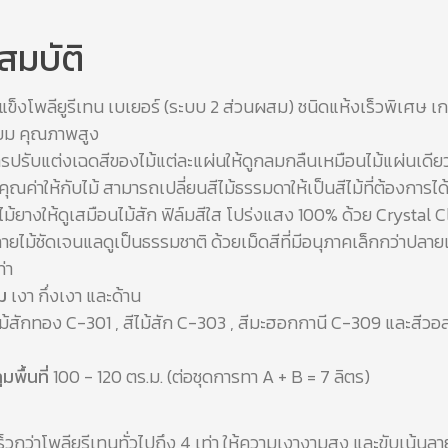
สมบัติ
แข็งโพลียูรีเทน เบเยอร์ (ระบบ 2 ส่วนผสม) ชนิดแห้งเร็วพิเศษ เ
ียม คุณภาพสูง
รปรับแต่งเฉดสีของไม้แต่ละแผ่นให้ดูกลมกลืนเหมือนไม้แผ่นเดียว
คุณค่าให้กับไม้ สามารถเปลี่ยนสีไม้ธรรมดาให้เป็นสีไม้ที่ต้องการได้
ีไม้ยางให้ดูเสมือนไม้สัก ฟิล์มสีใส โปร่งแสง 100% ด้วย Crystal C
ลายไม้ชัดเจนแลดูเป็นธรรมชาติ ด้วยเม็ดสีที่มีอนุภาคเล็กกว่าปลายเ
่า
ม
เงา กึ่งเงา และด้าน
ไม้สักทอง C-301 , สีไม้สัก C-303 , สีมะฮอกกานี C-309 และสีวอ
พื้นที่
100 - 120 ตร.ม. (ต่อชุดการทา A + B = 7 ลิตร)
ร็วกว่าโพลียูรีเทนทั่วไปถึง 4 เท่า ให้ความเงางามสูง และขับเน้นลา