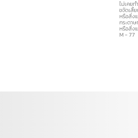
ไม่เคยทำ
ขจัดเสี้
หรือสิ่ง
กระดาษท
หรือสิ่ง
M - 77