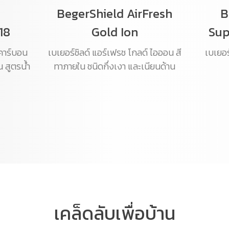
BegerShield AirFresh
B
18
Gold Ion
Sup
ีคาร์บอน
เบเยอร์ชิลด์ แอร์เฟรช โกลด์ ไอออน สี
เบเยอร์
น สูตรน้ำ
ทาภายใน ชนิดกึ่งเงา และเนียนด้าน
เคล็ดลับเพื่อบ้าน