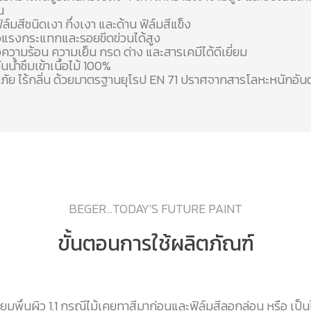
น
ฟิล์มสีชนิดเงา กึ่งเงา และด้าน ฟิล์มสีแข็ง
อแรงกระแทกและรอยขีดข่วนได้สูง
ความร้อน ความเย็น กรด ด่าง และสารเคมีได้ดีเยี่ยม
นน้ำซึมเข้าเนื้อไม้ 100%
ัย ไร้กลิ่น ด้วยมาตรฐานยุโรป EN 71 ปราศจากสารโลหะหนักอัน
BEGER...TODAY'S FUTURE PAINT
ขั้นตอนการใช้ผลิตภัณฑ์
ียมพื้นผิว 1.1 กรณีไม้เคยทาสีมาก่อนและฟิล์มสีลอกล่อน หรือ เป็นไม