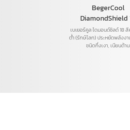
BegerCool
DiamondShield 
เบเยอร์คูล ไดมอนด์ชิลด์ 18 ส
ต่ำ (รักษ์โลก) ประหยัดพลังงา
ชนิดกึ่งเงา, เนียนด้าน