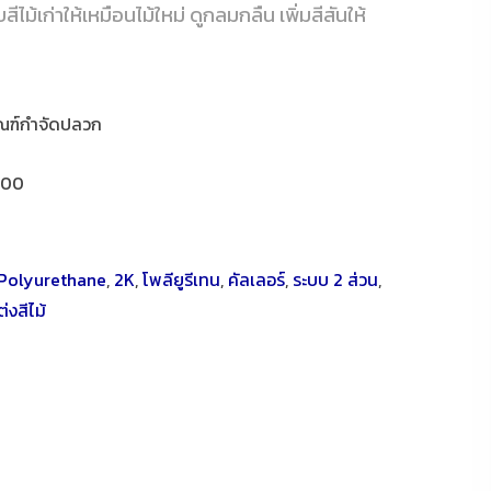
ีไม้เก่าให้เหมือนไม้ใหม่ ดูกลมกลืน เพิ่มสีสันให้
ัณฑ์กำจัดปลวก
000
Polyurethane
,
2K
,
โพลียูรีเทน
,
คัลเลอร์
,
ระบบ 2 ส่วน
,
่งสีไม้