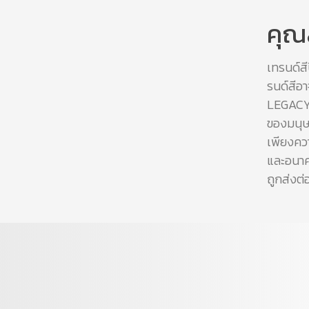
คุณ
เทรนด์สี
รนด์สีอ
LEGACY ช
ของมนุษ
เพียงควา
และอนาคต
ถูกส่งต่