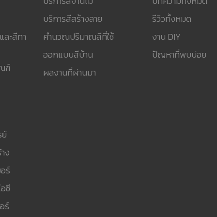
บริการสีงานไม้
บทความทั้งหมด
บริการสีสร้างลาย
รีวิวทั้งหมด
 และสีทา
คำนวณปริมาณสีที่ใช้
งาน DIY
ออกแบบสีบ้าน
ปัญหาที่พบบ่อย
ณฑ์
ผลงานที่ผ่านมา
ย์
้าง
อร์
อซี
อร์