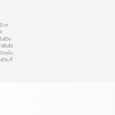
ปี เท
R
นชีวิต
ีไม่ใช่
ัจจุบัน
วิต ที่