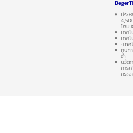
BegerTE
ประหย
4,500
โฮม 1
เทคโน
เทคโน
· เทค
ทนทาน
ซ้ำ
นวัตก
การเก
กระจก