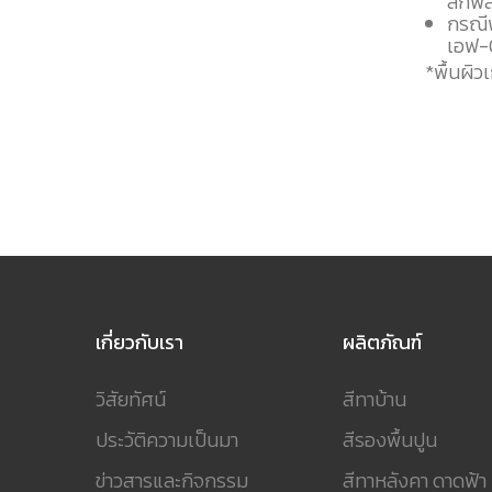
ลิกฟิ
กรณีพ
เอฟ-
*พื้นผิว
เกี่ยวกับเรา
ผลิตภัณฑ์
วิสัยทัศน์
สีทาบ้าน
ประวัติความเป็นมา
สีรองพื้นปูน
ข่าวสารและกิจกรรม
สีทาหลังคา ดาดฟ้า