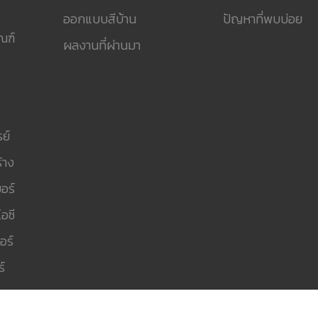
ออกแบบสีบ้าน
ปัญหาที่พบบ่อย
ณฑ์
ผลงานที่ผ่านมา
ย์
้าง
อร์
อซี
อร์
์