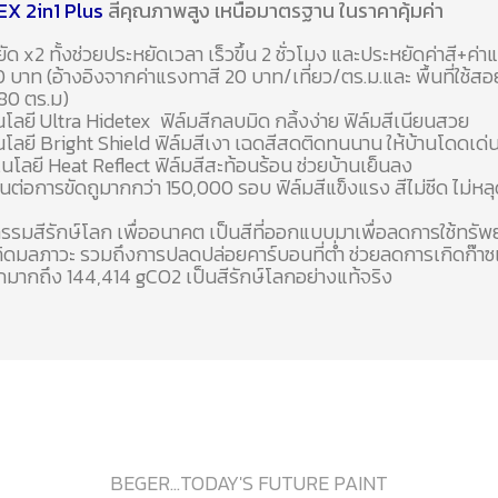
X 2in1 Plus
สีคุณภาพสูง เหนือมาตรฐาน ในราคาคุ้มค่า
ัด x2 ทั้งช่วยประหยัดเวลา เร็วขึ้น 2 ชั่วโมง และประหยัดค่าสี+ค่า
 บาท (อ้างอิงจากค่าแรงทาสี 20 บาท/เที่ยว/ตร.ม.และ พื้นที่ใช้ส
80 ตร.ม)
โลยี Ultra Hidetex ฟิล์มสีกลบมิด กลิ้งง่าย ฟิล์มสีเนียนสวย
โลยี Bright Shield ฟิล์มสีเงา เฉดสีสดติดทนนาน ให้บ้านโดดเด่
โนโลยี Heat Reflect ฟิล์มสีสะท้อนร้อน ช่วยบ้านเย็นลง
ต่อการขัดถูมากกว่า 150,000 รอบ ฟิล์มสีแข็งแรง สีไม่ซีด ไม่หลุ
รรมสีรักษ์โลก เพื่ออนาคต เป็นสีที่ออกแบบมาเพื่อลดการใช้ทรั
ิดมลภาวะ รวมถึงการปลดปล่อยคาร์บอนที่ต่ำ ช่วยลดการเกิดก๊าซ
มากถึง 144,414 gCO2 เป็นสีรักษ์โลกอย่างแท้จริง
BEGER...TODAY'S FUTURE PAINT