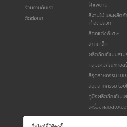
ฝ้าเพดาน
ร่วมงานกับเรา
สีงานไม้ และผลิตภั
ติดต่อเรา
กำจัดปลวก
สีตกแต่งพิเศษ
สีทาเหล็ก
ผลิตภัณฑ์แบบสเปร
กลุ่มเคมีภัณฑ์ก่อสร
สีอุตสาหกรรม เบเย
สีอุตสาหกรรม ไอบีไ
คู่มือผลิตภัณฑ์เบเย
เครื่องผสมสีเบเยอร
เว็บไซต์นี้ใช้คุกกี้