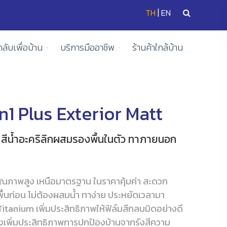
|
TH
EN
ดลับเพื่อบ้าน
บริการมืออาชีพ
ร้านค้าใกล้บ้าน
1 Plus Exterior Matt
ัส สีน้ำอะคริลิกผสมรองพื้นในตัว ทาภายนอก
ุณภาพสูง เหนือมาตรฐาน ในราคาคุ้มค่า สะดวก
ื้นก่อน ไม่ต้องผสมน้ำ ทาง่าย ประหยัดเวลามา
tanium เพิ่มประสิทธิภาพให้ฟิล์มสีกลบมิดอย่างดี
ทั้งเพิ่มประสิทธิภาพการปกป้องบ้านจากรังสีความ