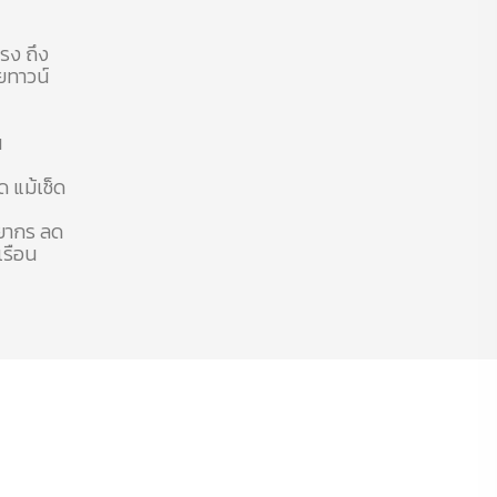
แรง ถึง
อยทาวน์
น
ด แม้เช็ด
พยากร ลด
เรือน