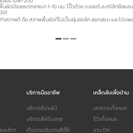
ลเลอร์ เอฟ-200
ื้นผิวมีรอยแตกลายงา 1-10 มม. โป๊วด้วย เบเยอร์ อะคริลิกซีลแลน
001
เก่าสภาพดี คือ สภาพพื้นผิวที่ไม่เป็นฝุ่นชอล์ก ลอกล่อน และโป่งพ
บริการมืออาชีพ
เคล็ดลับเพื่อบ้าน
บริการสีงานไม้
บทความทั้งหมด
บริการสีสร้างลาย
รีวิวทั้งหมด
 และสีทา
คำนวณปริมาณสีที่ใช้
งาน DIY