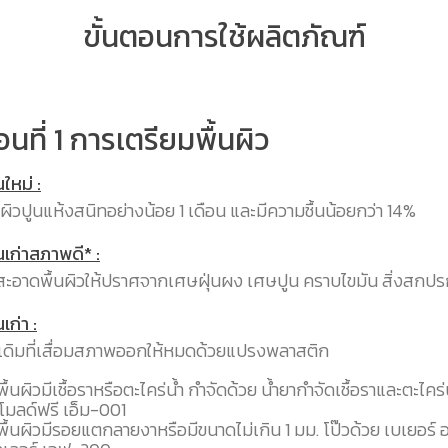
ขั้นตอนการใช้ผลิตภัณฑ์
อนที่ 1 การเตรียมพื้นผิว
นใหม่ :
ื้นผิวปูนแห้งสนิทอย่างน้อย 1 เดือน และมีความชื้นน้อยกว่า 14%
ูนเก่าสภาพดี* :
ะอาดพื้นผิวให้ปราศจากเศษฝุ่นผง เศษปูน คราบไขมัน สิ่งสกปร
นเก่า :
สีเดิมที่เสื่อมสภาพออกให้หมดด้วยแปรงพลาสติก
ื้นผิวมีเชื้อราหรือตะไคร่น้ำ กำจัดด้วย น้ำยากำจัดเชื้อราและตะไคร่
 โมลด์ฟรี เอ็ม-001
ื้นผิวมีรอยแตกลายงาหรือมีขนาดไม่เกิน 1 มม. โป๊วด้วย เบเยอร์ อ