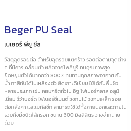
Beger PU Seal
เบเยอร์ พียู ซีล
วัสดุอุดรอยต่อ สำหรับอุดรอยแตกร้าว รอยต่อตามจุดต่าง
ๆ ที่มีการเคลื่อนตัว ผลิตจากโพลียูรีเทนคุณภาพสูง
ยืดหยุ่นตัวได้มากกว่า 800% ทนทานทุกสภาพอากาศ กัน
น้ำ ทาสีทับได้ไม่เหลืองตัว ยึดเกาะดีเยี่ยม ใช้ได้กับพื้นผิว
หลายประเภท เช่น คอนกรีตทั่วไป อิฐ ไฟเบอร์กลาส อลูมิ
เนียม วีว่าบอร์ด ไฟเบอร์ซีเมนต์ วงกบไม้ วงกบเหล็ก รอย
ต่อหลังคา และเมทัลชีท สามารถใช้ได้ทั้งภายนอกและภายใน
รวมถึงมีชนิดไส้กรอก ขนาด 600 มิลลิลิตร วางจำหน่าย
ด้วย