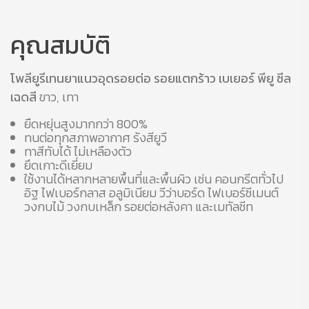
คุณสมบัติ
โพลียูรีเทนยาแนวอุดรอยต่อ รอยแตกร้าว เบเยอร์ พียู ซีล
เฉดสี
ขาว, เทา
ยืดหยุ่นสูงมากกว่า 800%
ทนต่อทุกสภาพอากาศ รังสียูวี
ทาสีทับได้ ไม่เหลืองตัว
ยึดเกาะดีเยี่ยม
ใช้งานได้หลากหลายพื้นที่และพื้นผิว เช่น คอนกรีตทั่วไป
อิฐ ไฟเบอร์กลาส อลูมิเนียม วีว่าบอร์ด ไฟเบอร์ซีเมนต์
วงกบไม้ วงกบเหล็ก รอยต่อหลังคา และเมทัลชีท