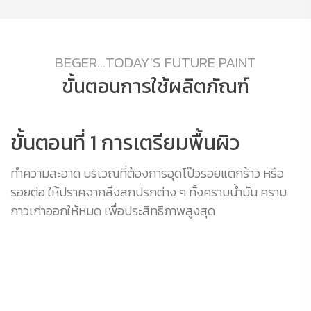
BEGER...TODAY'S FUTURE PAINT
ขั้นตอนการใช้ผลิตภัณฑ์
ขั้นตอนที่ 1 การเตรียมพื้นผิว
ข
ด
ทำความสะอาด บริเวณที่ต้องการอุดโป๊วรอยแตกร้าว หรือ
ต
รอยต่อ ให้ปราศจากสิ่งสกปรกต่าง ๆ ทั้งคราบน้ำมัน คราบ
ต
อย
กาวเก่าออกให้หมด เพื่อประสิทธิภาพสูงสุด
ห
ต่
ผ
ผ
หร