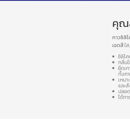
คุณ
กาวซิลิโ
เฉดสี
ใส,
ซิลิโ
กลิ่นไ
ยึดเก
ทั้ง
เหมาะ
และสั
ปลอด
ได้ก