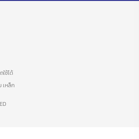
ใช้ได้
ม เหล็ก
EED