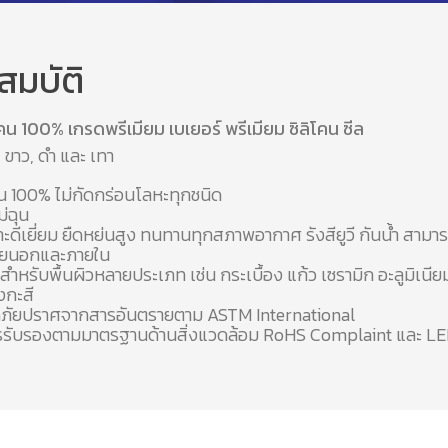
สมบัติ
คน 100% เกรดพรีเมียม เบเยอร์ พรีเมียม ซิลิโคน ซีล
 ขาว, ดำ และ เทา
คน 100% ไม่กัดกร่อนโลหะทุกชนิด
ม่ฉุน
าะดีเยี่ยม ยืดหย่นสูง ทนทานทุกสภาพอากาศ รังสียูวี กันน้ำ สามารถ
ภายนอกและภายใน
สำหรับพื้นผิวหลายประเภท เช่น กระเบื้อง แก้ว เซรามิก อะลูมิเนีย
งกะสี
ภัยปราศจากสารอันตรายตาม ASTM International
ารรับรองตามมาตรฐานด้านสิ่งแวดล้อม RoHS Complaint และ L