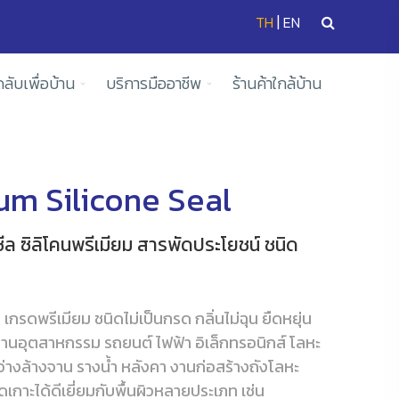
|
TH
EN
ดลับเพื่อบ้าน
บริการมืออาชีพ
ร้านค้าใกล้บ้าน
m Silicone Seal
 ซีล ซิลิโคนพรีเมียม สารพัดประโยชน์ ชนิด
กรดพรีเมียม ชนิดไม่เป็นกรด กลิ่นไม่ฉุน ยืดหยุ่น
านอุตสาหกรรม รถยนต์ ไฟฟ้า อิเล็กทรอนิกส์ โลหะ
 อ่างล้างจาน รางน้ำ หลังคา งานก่อสร้างถังโลหะ
เกาะได้ดีเยี่ยมกับพื้นผิวหลายประเภท เช่น