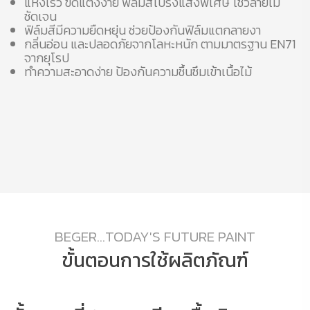
แห้งเร็ว ขัดแต่งง่าย ฟิล์มสีโปร่งแสงพิเศษ โชว์ลายไม้
ชัดเจน
ฟิล์มสีมีความยืดหยุ่น ช่วยป้องกันฟิล์มแตกลายงา
กลิ่นอ่อน และปลอดภัยจากโลหะหนัก ตามมาตรฐาน EN71
จากยุโรป
ทำความสะอาดง่าย ป้องกันความชื้นซึมเข้าเนื้อไม้
BEGER...TODAY'S FUTURE PAINT
ขั้นตอนการใช้ผลิตภัณฑ์