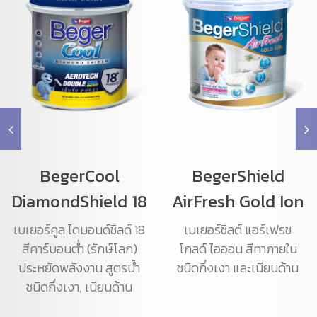
BegerCool
BegerShield
DiamondShield 18
AirFresh Gold Ion
เบเยอร์คูล ไดมอนด์ชิลด์ 18
เบเยอร์ชิลด์ แอร์เฟรช
สีคาร์บอนต่ำ (รักษ์โลก)
โกลด์ ไอออน สีทาภายใน
ประหยัดพลังงาน สูตรน้ำ
ชนิดกึ่งเงา และเนียนด้าน
ชนิดกึ่งเงา, เนียนด้าน