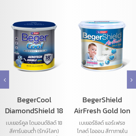
BegerCool
BegerShield
DiamondShield 18
AirFresh Gold Ion
เบเยอร์คูล ไดมอนด์ชิลด์ 18
เบเยอร์ชิลด์ แอร์เฟรช
สีคาร์บอนต่ำ (รักษ์โลก)
โกลด์ ไอออน สีทาภายใน