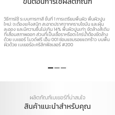
ขั้นตอนการใช้ผลิตภัณฑ์
วิธีการใช้ ระบบการทาสี ขั้นที่ 1 การเตรียมพื้นผิว พื้นผิวปูน
ขั
ใหม่: จะต้องแห้งสนิท สะอาดปราศจากคราบไขมัน และฝุ่น
ปู
ละออง และมีความชื้นไม่เกิน 14% พื้นผิวปูนเก่า: ขัดล้างสีเดิม
ผิ
ที่เสื่อมสภาพออก ส่วนที่เป็นเชื้อราหรือตะไคร่น้ำต้องขัดล้าง
ทิ
ด้วย เบเยอร์ โมวด์ฟรี เอ็ม 001 ซ่อมแซมรอยแตกร้าว บนพื้น
ผิวด้วย เบเยอร์อะคริลิกฟิลเลอร์ #200
ผลิตภัณฑ์เบเยอร์ที่น่าสนใจ
สินค้าแนะนำสำหรับคุณ