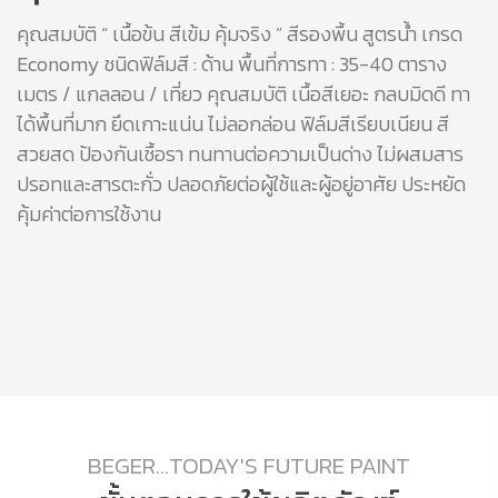
คุณสมบัติ “ เนื้อข้น สีเข้ม คุ้มจริง ” สีรองพื้น สูตรน้ำ เกรด
Economy ชนิดฟิล์มสี : ด้าน พื้นที่การทา : 35-40 ตาราง
เมตร / แกลลอน / เที่ยว คุณสมบัติ เนื้อสีเยอะ กลบมิดดี ทา
ได้พื้นที่มาก ยึดเกาะแน่น ไม่ลอกล่อน ฟิล์มสีเรียบเนียน สี
สวยสด ป้องกันเชื้อรา ทนทานต่อความเป็นด่าง ไม่ผสมสาร
ปรอทและสารตะกั่ว ปลอดภัยต่อผู้ใช้และผู้อยู่อาศัย ประหยัด
คุ้มค่าต่อการใช้งาน
BEGER...TODAY'S FUTURE PAINT