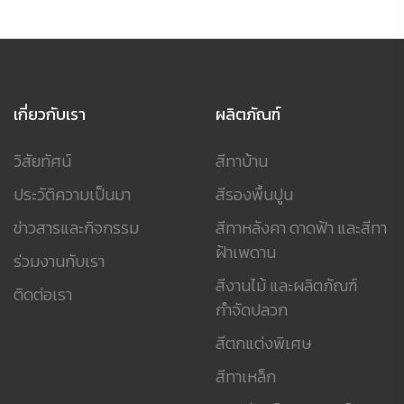
เกี่ยวกับเรา
ผลิตภัณฑ์
วิสัยทัศน์
สีทาบ้าน
ประวัติความเป็นมา
สีรองพื้นปูน
ข่าวสารและกิจกรรม
สีทาหลังคา ดาดฟ้า และสีทา
ฝ้าเพดาน
ร่วมงานกับเรา
สีงานไม้ และผลิตภัณฑ์
ติดต่อเรา
กำจัดปลวก
สีตกแต่งพิเศษ
สีทาเหล็ก