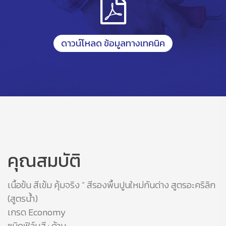
ดาวน์โหลด ข้อมูลทางเทคนิค
คุณสมบัติ
เนื้อข้น สีเข้ม คุ้มจริง ” สีรองพื้นปูนใหม่กันด่าง สูตรอะคริลิก
(สูตรน้ำ)
เกรด Economy
ชนิดฟิล์มสี : ด้าน