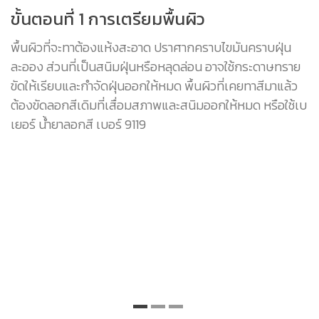
ขั้นตอนที่ 1 การเตรียมพื้นผิว
ข
พื้นผิวที่จะทาต้องแห้งสะอาด ปราศากคราบไขมันคราบฝุ่น
พื
ละออง ส่วนที่เป็นสนิมฝุ่นหรือหลุดล่อน อาจใช้กระดาษทราย
สี
ขัดให้เรียบและกำจัดฝุ่นออกให้หมด พื้นผิวที่เคยทาสีมาแล้ว
1 
ต้องขัดลอกสีเดิมที่เสื่อมสภาพและสนิมออกให้หมด หรือใช้เบ
เยอร์ น้ำยาลอกสี เบอร์ 9119
พื
สี
จี
พื
สี
อี