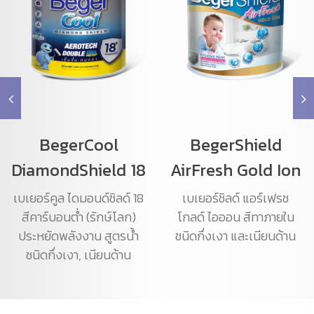
BegerCool
BegerShield
DiamondShield 18
AirFresh Gold Ion
เบเยอร์คูล ไดมอนด์ชิลด์ 18
เบเยอร์ชิลด์ แอร์เฟรช
สีคาร์บอนต่ำ (รักษ์โลก)
โกลด์ ไอออน สีทาภายใน
ประหยัดพลังงาน สูตรน้ำ
ชนิดกึ่งเงา และเนียนด้าน
ชนิดกึ่งเงา, เนียนด้าน