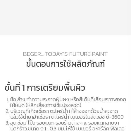
BEGER...TODAY'S FUTURE PAINT
ขั้นตอนการใช้ผลิตภัณฑ์
ขั้นที่ 1 การเตรียมพื้นผิว
ข
ขัด ล้าง ทำความสะอาดฝุ่นผง หรือสีเดิมที่เสื่อมสภาพออก
น
ทา
ให้หมด (หลีกเลี่ยงการใช้แปรงลวด)
บริเวณที่เกิดเชื้อรา ตะไคร่น้ำ ให้ล้างออกด้วยน้ำสะอาด
แล้วใช้น้ำยาฆ่าเชื้อรา ตะไคร่น้ำ เบเยอร์ไมล์ดวอช บี-3600
อุด ซ่อม โป๊ว รอยแตก รอยร้าวต่างๆ a. รอยแตกลายงา
แตกร้าว ขนาด 0.1- 0.3 มม. ให้ใช้ เบเยอร์ อะครีลิค ฟิลเลอ