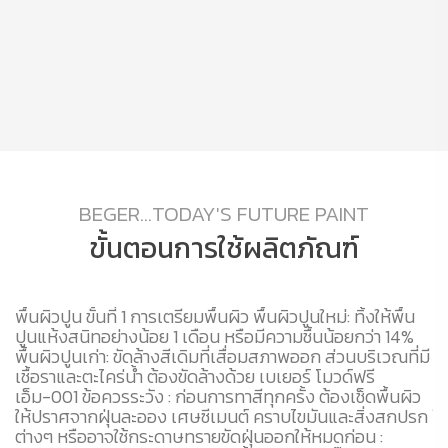
BEGER...TODAY'S FUTURE PAINT
ขั้นตอนการใช้ผลิตภัณฑ์
ะ
พื้นผิวปูน ขั้นที่ 1 การเตรียมพื้นผิว พื้นผิวปูนใหม่: ทิ้งให้พื้น
พื
ปูนแห้งสนิทอย่างน้อย 1 เดือน หรือมีความชื้นน้อยกว่า 14%
ไม
พื้นผิวปูนเก่า: ขัดล้างสีเดิมที่เสื่อมสภาพออก ส่วนบริเวณที่มี
ฝ
น
เชื้อราและตะไคร่น้ำ ต้องขัดล้างด้วย เบเยอร์ โมวด์ฟรี
ทร
อก
เอ็ม-001 ข้อควรระวัง : ก่อนการทาสีทุกครั้ง ต้องเช็ดพื้นผิว
ผ
2
ให้ปราศจากฝุ่นละออง เศษซีเมนต์ คราบไขมันและสิ่งสกปรก
ให
เยอ
ต่างๆ หรืออาจใช้กระดาษทรายขัดฝุ่นออกให้หมดก่อน :
กา