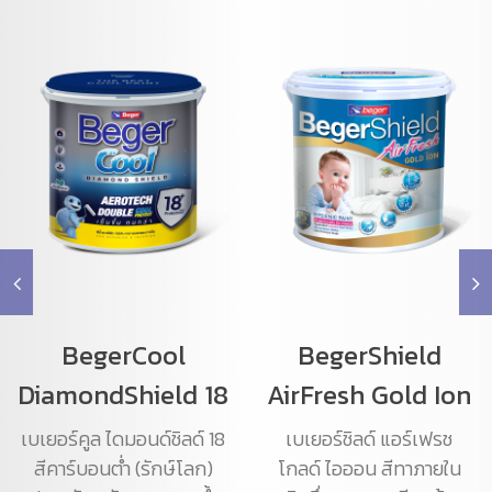
BegerCool
BegerShield
DiamondShield 18
AirFresh Gold Ion
เบเยอร์คูล ไดมอนด์ชิลด์ 18
เบเยอร์ชิลด์ แอร์เฟรช
สีคาร์บอนต่ำ (รักษ์โลก)
โกลด์ ไอออน สีทาภายใน