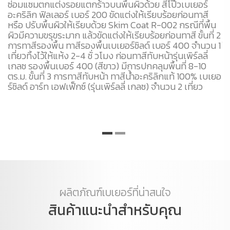
ซ่อมแซมตกแต่งรอยแตกร้าวบนพื้นผิวด้วย สีโป๊วเบเยอร์
ร์
อะคริลิก ฟิลเลอร์ เบอร์ 200 ขัดแต่งให้เรียบร้อยก่อนทาสี
ชั
ี
หรือ ปรับพื้นผิวให้เรียบด้วย Skim Coat R-002 กรณีที่พื้น
เบ
้
ผิวมีความขรุขระมาก แล้วขัดแต่งให้เรียบร้อยก่อนทาสี ขั้นที่ 2
รอ
เบ
การทาสีรองพื้น ทาสีรองพื้นเบเยอร์ชิลด์ เบอร์ 400 จำนวน 1
ให
เที่ยวทิ้งไว้ให้แห้ง 2-4 ชั่ วโมง ก่อนทาสีทับหน้ารุ่นเพิร์ลลี่
เย
ย
เกลซ รองพื้นเบอร์ 400 (สีขาว) มีการปกคลุมพื้นที่ 8-10
ทา
ตร.ม. ขั้นที่ 3 การทาสีทับหน้า ทาสีน้ำอะคริลิกแท้ 100% เบเยอ
ด้
)
ร์ชิลด์ อาร์ท เอฟเฟ็กซ์ (รุ่นเพิร์ลลี่ เกลซ) จำนวน 2 เที่ยว
เก
ผลิตภัณฑ์เบเยอร์ที่น่าสนใจ
สินค้าแนะนำสำหรับคุณ