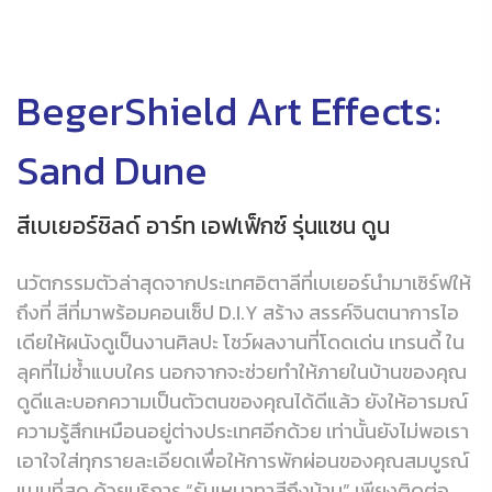
BegerShield Art Effects:
Sand Dune
สีเบเยอร์ชิลด์ อาร์ท เอฟเฟ็กซ์ รุ่นแซน ดูน
นวัตกรรมตัวล่าสุดจากประเทศอิตาลีที่เบเยอร์นำมาเซิร์ฟให้
ถึงที่ สีที่มาพร้อมคอนเซ็ป D.I.Y สร้าง สรรค์จินตนาการไอ
เดียให้ผนังดูเป็นงานศิลปะ โชว์ผลงานที่โดดเด่น เทรนดี้ ใน
ลุคที่ไม่ซ้ำแบบใคร นอกจากจะช่วยทำให้ภายในบ้านของคุณ
ดูดีและบอกความเป็นตัวตนของคุณได้ดีแล้ว ยังให้อารมณ์
ความรู้สึกเหมือนอยู่ต่างประเทศอีกด้วย เท่านั้นยังไม่พอเรา
เอาใจใส่ทุกรายละเอียดเพื่อให้การพักผ่อนของคุณสมบูรณ์
แบบที่สุด ด้วยบริการ “รับเหมาทาสีถึงบ้าน” เพียงติดต่อ