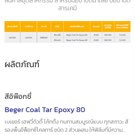
สินค้าสีอุตสาหกรรม สำหรับบ่อบำบัดน้ำเสีย บ่อบำบัด
สารเคมี
ผลิตภัณฑ์
สีอิพ๊อกซี่
Beger Coal Tar Epoxy 80
เบเยอร์ เฮฟวี่ดิวตี้ โค้ทติ้ง ทนทานสมบูรณ์แบบ ทุกสภาวะ สี
รองพื้นอีพ็อกซี่โคลทาร์ ชนิด 2 ส่วนผสม ให้ฟิล์มที่มีความ