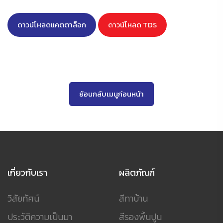
หนาสูงจึงป้องกันสนิมได้ดีเยี่ยม เหมาะสำหรับงานที่อยู่ใต้ผิว
ดินหรืองานที่ต้องแช่น้ำอยู่ตลอดเวลา ที่อยู่ในสภาวะแวดล้อม
ดาวน์โหลดแคตตาล็อก
ดาวน์โหลด TDS
ที่รุนแรงมาก ฟิล์มสีทนแรงขูดขีด ให้การยึดเกาะที่ดีเยี่ยม
ย้อนกลับเมนูก่อนหน้า
เกี่ยวกับเรา
ผลิตภัณฑ์
วิสัยทัศน์
สีทาบ้าน
ประวัติความเป็นมา
สีรองพื้นปูน