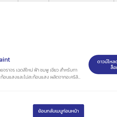
aint
ดาวน์โห
ล็อ
จราจร เฉดสีใหม่ ฟ้า ชมพู เขียว สำหรับทา
สะท้อนแสงและไม่สะท้อนแสง ผลิตจากอะคริลิ
แห้งเร็ว ให้การยึดเกาะพื้นผิวดีเยี่ยม ไม่
ยขีดข่วนได้ดีเยี่ยม ทนทานต่อสภาวะอากาศ
นทานระดับ
Heavy Duty Coating
สมบูรณ์
ีเส้นจราจรและสัญลักษณ์ต่าง ๆ บนขอบถนน
ย้อนกลับเมนูก่อนหน้า
ลานจอดรถ