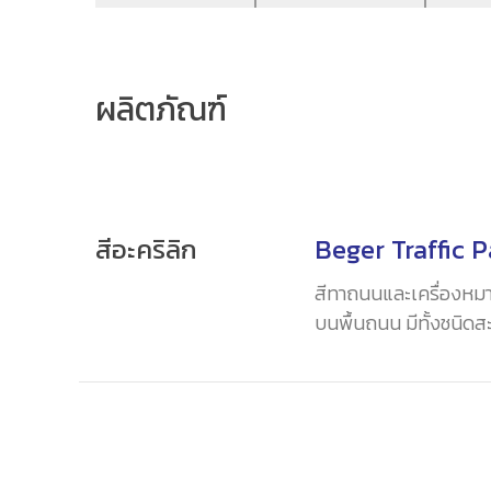
ผลิตภัณฑ์
สีอะคริลิก
Beger Traffic P
สีทาถนนและเครื่องหมาย
บนพื้นถนน มีทั้งชนิด
กสูตรพิเศษ ให้คุณสมบัติ
ลอกล่อน ฟิล์มทนต่อรอ
และน้ำ มอบความสวยท
แบบทุกสภาวะ สำหรับต
ฟุตบาท พื้นถนน และ