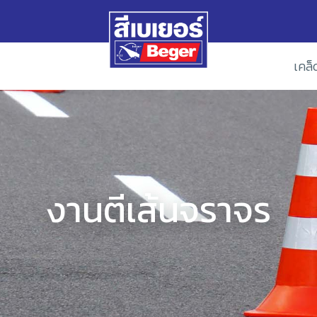
เคล็
งานตีเส้นจราจร