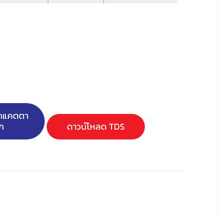
ลดแคตตา
ก
ดาวน์โหลด TDS