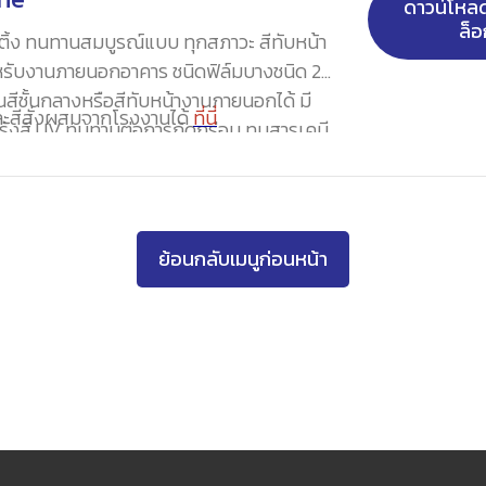
ทนต่อสารเคมีและสภาวะแวดล้อมที่รุนแรง ทน
ดาวน์โห
ล็อ
ะแรงกระแทกดีเยี่ยม
ค้ทติ้ง ทนทานสมบูรณ์แบบ ทุกสภาวะ สีทับหน้า
ำหรับงานภายนอกอาคาร ชนิดฟิล์มบางชนิด 2
สีชั้นกลางหรือสีทับหน้างานภายนอกได้ มี
และสีสั่งผสมจากโรงงานได้
ที่นี่
รังสี UV ทนทานต่อการกัดกร่อน ทนสารเคมี
ม ทนแรงขีดขูดเป็นเลิศ ทนทานต่อน้ำได้ดีเป็น
นาน
ย้อนกลับเมนูก่อนหน้า