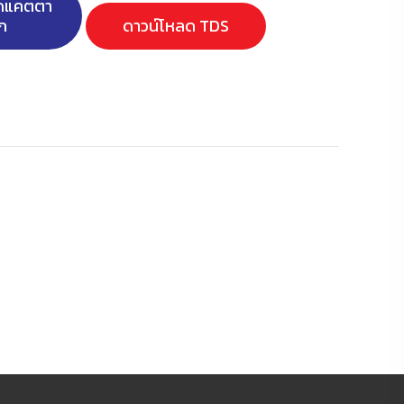
ลดแคตตา
ก
ดาวน์โหลด TDS