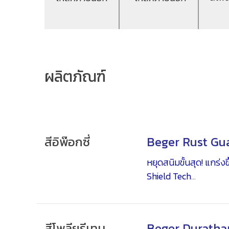
ผลิตภัณฑ์
สีอิพ๊อกซี่
Beger Rust Gu
หยุดสนิมขั้นสุด! แกร่
Shield Tech
สีรองพื้นอีพ็อกซี่ชนิ
สำหรับเหล็กและโลหะที่
ส่วนประกอบของสารกัน
สีโพลียูรีเทน
Beger Duratha