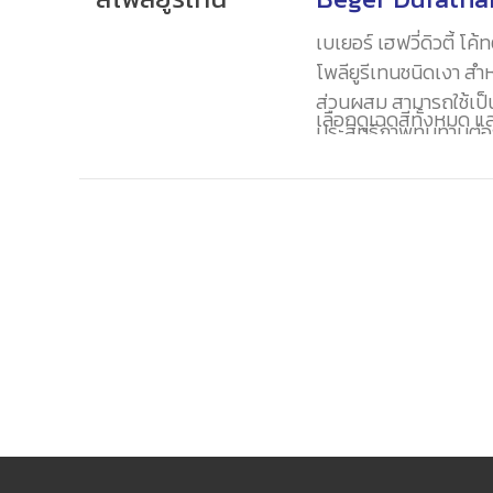
การเกิดสนิมได้ทันที 
การขัดถูแรงขูดขีด แล
เบเยอร์ เฮฟวี่ดิวตี้ โ
โพลียูรีเทนชนิดเงา ส
ส่วนผสม สามารถใช้เป็น
เลือกดูเฉดสีทั้งหมด 
ประสิทธิภาพทนทานต่อ
ทนกรดทนด่างได้ดีเยี่ย
เลิศ มีความเงางามทน