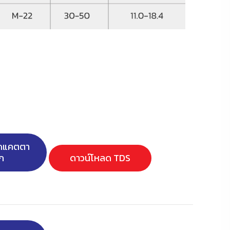
ลดแคตตา
ก
ดาวน์โหลด TDS