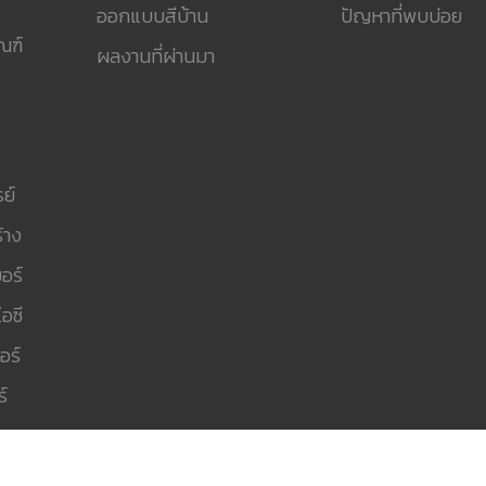
ออกแบบสีบ้าน
ปัญหาที่พบบ่อย
ณฑ์
ผลงานที่ผ่านมา
ย์
้าง
อร์
อซี
อร์
์