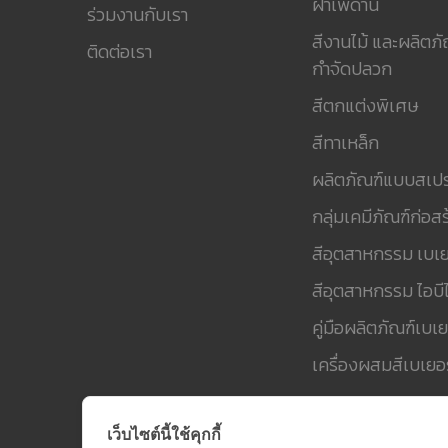
ฝ้าเพดาน
ร่วมงานกับเรา
สีงานไม้ และผลิตภั
ติดต่อเรา
กำจัดปลวก
สีตกแต่งพิเศษ
สีทาเหล็ก
ผลิตภัณฑ์แบบสเปร
กลุ่มเคมีภัณฑ์ก่อสร
สีอุตสาหกรรม เบเย
สีอุตสาหกรรม ไอบีไ
คู่มือผลิตภัณฑ์เบเย
เครื่องผสมสีเบเยอร
เว็บไซต์นี้ใช้คุกกี้