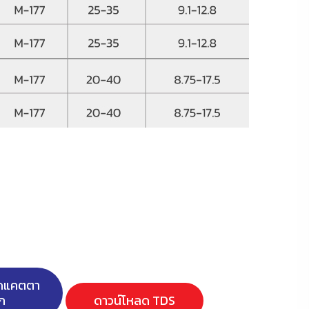
ลดแคตตา
ก
ดาวน์โหลด TDS