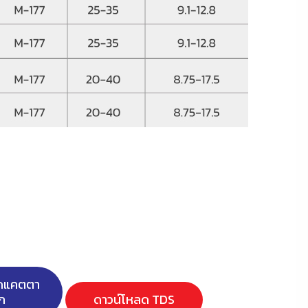
ลดแคตตา
ก
ดาวน์โหลด TDS