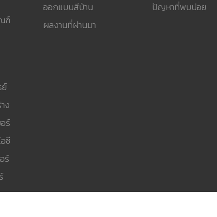
ออกแบบสีบ้าน
ปัญหาที่พบบ่อย
ณฑ์
ผลงานที่ผ่านมา
ย์
้าง
อร์
อซี
อร์
์