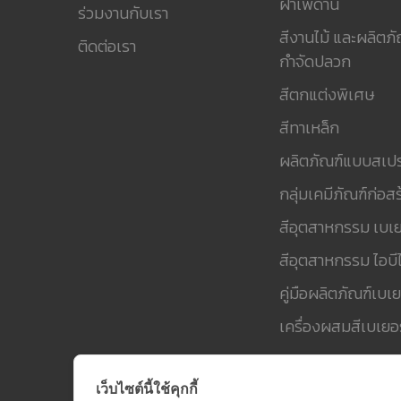
ฝ้าเพดาน
ร่วมงานกับเรา
สีงานไม้ และผลิตภั
ติดต่อเรา
กำจัดปลวก
สีตกแต่งพิเศษ
สีทาเหล็ก
ผลิตภัณฑ์แบบสเปร
กลุ่มเคมีภัณฑ์ก่อสร
สีอุตสาหกรรม เบเย
สีอุตสาหกรรม ไอบีไ
คู่มือผลิตภัณฑ์เบเย
เครื่องผสมสีเบเยอร
เว็บไซต์นี้ใช้คุกกี้