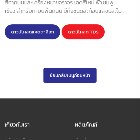
สีทาถนนและเครื่องหมายจราจร เฉดสีใหม่ ฟ้า ชมพู
เขียว สำหรับทาบนพื้นถนน มีทั้งชนิดสะท้อนแสงและไม่
สะท้อนแสง ผลิตจากอะคริลิกสูตรพิเศษ ให้คุณสมบัติแห้ง
เร็ว ให้การยึดเกาะพื้นผิวดีเยี่ยม ไม่ลอกล่อน ฟิล์มทนต่อรอย
ดาวน์โหลดแคตตาล็อก
ดาวน์โหลด TDS
ขีดข่วนได้ดีเยี่ยม ทนทานต่อสภาวะอากาศและน้ำ มอบความ
สวยทนทานระดับ
Heavy Duty Coating
สมบูรณ์แบบทุก
สภาวะ สำหรับตีเส้นจราจรและสัญลักษณ์ต่าง ๆ บนขอบถนน
ฟุตบาท พื้นถนน และลานจอดรถ
ย้อนกลับเมนูก่อนหน้า
เกี่ยวกับเรา
ผลิตภัณฑ์