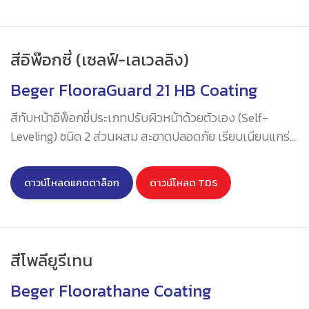
สีอิพ๊อกซี่ (เซลฟ์-เลเวลลิง)
Beger FlooraGuard 21 HB Coating
สีทับหน้าอีพ็อกซี่ประเภทปรับผิวหน้าด้วยตัวเอง (Self-
Leveling) ชนิด 2 ส่วนผสม สะอาดปลอดภัย เรียบเนียนแกร่ง
ทุกผิวสัมผัส ปราศจากตัวทำละลาย สำหรับงานพื้นและ
คอนกรีตชนิดไร้รอยต่อที่ต้องใช้งานหนักภายในอาคาร ชนิด
ดาวน์โหลดแคตตาล็อก
ดาวน์โหลด TDS
ความหนาปานกลาง ประสิทธิภาพการแทรกซึมลึกสู่พื้นผิวได้
ดีเยี่ยม การยึดเกาะดีเป็นเลิศ มีความทนทานสูง มีใบรับรอง
ความปลอดภัยสำหรับการใช้งานในอุตสาหกรรมอาหารและ
เครื่องดื่ม HACCP (ดูใบรับรอง
ที่นี่
)
สีโพลียูรีเทน
Beger Floorathane Coating