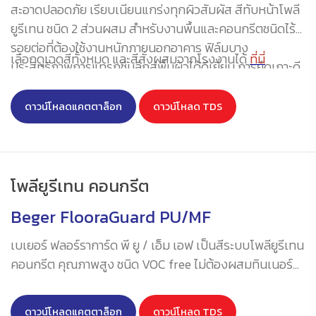
สะอาดปลอดภัย เรียบเนียนแกร่งทุกผิวสัมผัส สีทับหน้าโพลี
ยูรีเทน ชนิด 2 ส่วนผสม สำหรับงานพื้นและคอนกรีตชนิดไร้
รอยต่อที่ต้องใช้งานหนักภายนอกอาคาร ฟิล์มบาง
เลือกดูเฉดสีทั้งหมด และสีสั่งผสมจากโรงงานได้
ที่นี่
ประสิทธิภาพการแทรกซึมลึกสู่พื้นผิวได้ดีเยี่ยม การยึดเกาะดี
เป็นเลิศ มีความทนทานสูง
ดาวน์โหลดแคตตาล็อก
ดาวน์โหลด TDS
โพลียูรีเทน คอนกรีต
Beger FlooraGuard PU/MF
เบเยอร์ ฟลอร์ราการ์ด พี ยู / เอ็ม เอฟ เป็นสีระบบโพลียูรีเทน
คอนกรีต คุณภาพสูง ชนิด VOC free ไม่ต้องผสมทินเนอร์
ใช้เป็นสีเคลือบพื้นโรงงานที่ต้องรับโหลดต่ำถึงปานกลาง
สามารถทำความหนาได้ตั้งแต่ 3 ถึง 5 มิลลิเมตร ตามความ
ดาวน์โหลดแคตตาล็อก
ดาวน์โหลด TDS