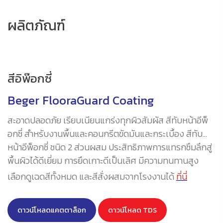
ผลิตภัณฑ์
สีอิพ๊อกซี่
Beger FlooraGuard Coating
สะอาดปลอดภัย เรียบเนียนแกร่งทุกผิวสัมผัส สีทับหน้าอีพ็
อกซี่ สำหรับงานพื้นและคอนกรีตขัดมันและกระเบื้อง สีทับ
หน้าอีพ็อกซี่ ชนิด 2 ส่วนผสม ประสิทธิภาพการแทรกซึมลึกสู่
พื้นผิวได้ดีเยี่ยม การยึดเกาะดีเป็นเลิศ มีความทนทานสูง
เลือกดูเฉดสีทั้งหมด และสีสั่งผสมจากโรงงานได้
ที่นี่
ดาวน์โหลดแคตตาล็อก
ดาวน์โหลด TDS