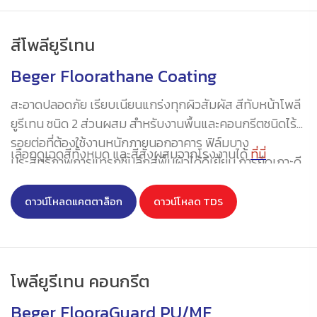
ความปลอดภัยสำหรับการใช้งานในอุตสาหกรรมอาหารและ
เครื่องดื่ม HACCP (ดูใบรับรอง
ที่นี่
)
สีโพลียูรีเทน
Beger Floorathane Coating
สะอาดปลอดภัย เรียบเนียนแกร่งทุกผิวสัมผัส สีทับหน้าโพลี
ยูรีเทน ชนิด 2 ส่วนผสม สำหรับงานพื้นและคอนกรีตชนิดไร้
รอยต่อที่ต้องใช้งานหนักภายนอกอาคาร ฟิล์มบาง
เลือกดูเฉดสีทั้งหมด และสีสั่งผสมจากโรงงานได้
ที่นี่
ประสิทธิภาพการแทรกซึมลึกสู่พื้นผิวได้ดีเยี่ยม การยึดเกาะดี
เป็นเลิศ มีความทนทานสูง
ดาวน์โหลดแคตตาล็อก
ดาวน์โหลด TDS
โพลียูรีเทน คอนกรีต
Beger FlooraGuard PU/MF