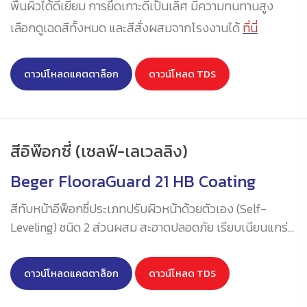
พื้นผิวได้ดีเยี่ยม การยึดเกาะดีเป็นเลิศ มีความทนทานสูง
เลือกดูเฉดสีทั้งหมด และสีสั่งผสมจากโรงงานได้
ที่นี่
ดาวน์โหลดแคตตาล็อก
ดาวน์โหลด TDS
สีอิพ๊อกซี่ (เซลฟ์-เลเวลลิง)
Beger FlooraGuard 21 HB Coating
สีทับหน้าอีพ็อกซี่ประเภทปรับผิวหน้าด้วยตัวเอง (Self-
Leveling) ชนิด 2 ส่วนผสม สะอาดปลอดภัย เรียบเนียนแกร่ง
ทุกผิวสัมผัส ปราศจากตัวทำละลาย สำหรับงานพื้นและ
คอนกรีตชนิดไร้รอยต่อที่ต้องใช้งานหนักภายในอาคาร ชนิด
ดาวน์โหลดแคตตาล็อก
ดาวน์โหลด TDS
ความหนาปานกลาง ประสิทธิภาพการแทรกซึมลึกสู่พื้นผิวได้
ดีเยี่ยม การยึดเกาะดีเป็นเลิศ มีความทนทานสูง มีใบรับรอง