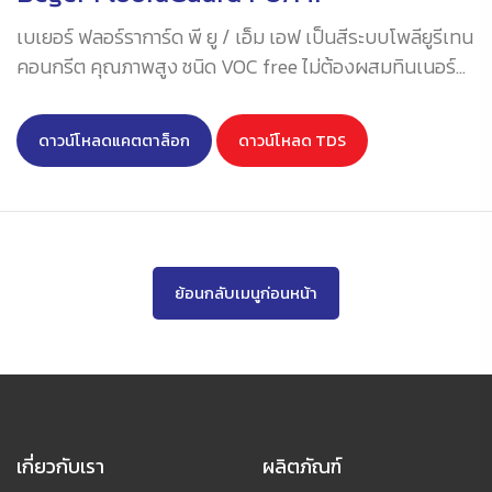
เบเยอร์ ฟลอร์ราการ์ด พี ยู / เอ็ม เอฟ เป็นสีระบบโพลียูรีเทน
คอนกรีต คุณภาพสูง ชนิด VOC free ไม่ต้องผสมทินเนอร์
ใช้เป็นสีเคลือบพื้นโรงงานที่ต้องรับโหลดต่ำถึงปานกลาง
สามารถทำความหนาได้ตั้งแต่ 3 ถึง 5 มิลลิเมตร ตามความ
ดาวน์โหลดแคตตาล็อก
ดาวน์โหลด TDS
เหมาะสมต่อการใช้งาน มีคุณสมบัติแข็งแรง คงทน และ
ทนทานต่อสารเคมี แรงขัดถู แรงกระแทก และสภาวะการ
เปลี่ยน แปลงอุณหภูมิอย่างฉับพลันได้อย่างดีเยี่ยม และยัง
สามารถใช้ กับพื้นโรงงานที่มีความเปียกชื้น หรือมีการลล้าง
พื้นบ่อย ๆ มีใบรับรองความปลอดภัยสำหรับการใช้งานใน
ย้อนกลับเมนูก่อนหน้า
อุตสาหกรรมอาหารและเครื่องดื่ม HACCP (ดูใบรับรอง
ที่นี่
)
เกี่ยวกับเรา
ผลิตภัณฑ์