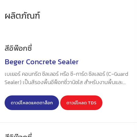
ผลิตภัณฑ์
สีอิพ๊อกซี่
Beger Concrete Sealer
เบเยอร์ คอนกรีต ซีลเลอร์ หรือ ซี-การ์ด ซีลเลอร์ (C-Guard
Sealer) เป็นสีรองพื้นอีพ็อกซี่วานิชใส สำหรับงานพื้นและ
คอนกรีตทั่วไปชนิด 2 ส่วนผสม สีใส มีประสิทธิภาพ การ
แทรกซึมลึกสู่พื้นผิวได้ดี ให้การยึดเกาะที่ดีเยี่ยม มีความ
ดาวน์โหลดแคตตาล็อก
ดาวน์โหลด TDS
ทนทานสูง ทนสารเคมี ทนกรดทนด่างได้ดีเยี่ยม ทนแรงขีด
ขูด ทนทานต่อน้ำ ได้ดีเป็นเลิศ มีความเงางามทนนาน