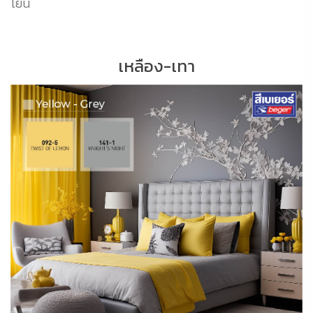
โยน
เหลือง-เทา