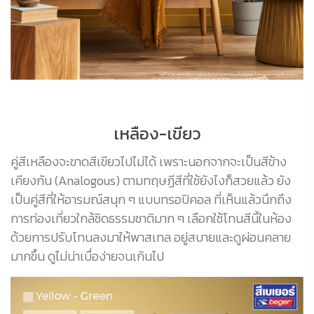
เหลือง-เขียว
คู่สีเหลืองจะขาดสีเขียวไปไม่ได้ เพราะนอกจากจะเป็นสีข้าง
เคียงกัน (Analogous) ตามทฤษฏีสีที่ใช้ยังไงก็สวยแล้ว ยัง
เป็นคู่สีที่ให้อารมณ์สนุก ๆ แบบทรอปิคอล ที่เห็นแล้วนึกถึง
การท่องเที่ยวใกล้ชิดธรรมชาติมาก ๆ เลือกใช้โทนสีนี้ในห้อง
ด้วยการปรับโทนลงมาให้พาสเทล อยู่สบายและดูผ่อนคลาย
มากขึ้น ดูไม่น่าเบื่อง่ายจนเกินไป