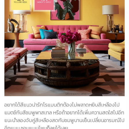
อยากได้สีแนวน่ารักโรแมนติกต้องไม่พลาดหยิบสีเหลืองไป
แมตช์กับสีชมพูพาสเทล หรือถ้าอยากได้เพิ่มความสดใสไปอีก
แนะนำลองจับคู่สีเหลืองสดกับชมพูบานเย็นเปลี่ยนอารมณ์ไป
อีกแบบ ชอบแบบไหนก็ลุยได้เลย