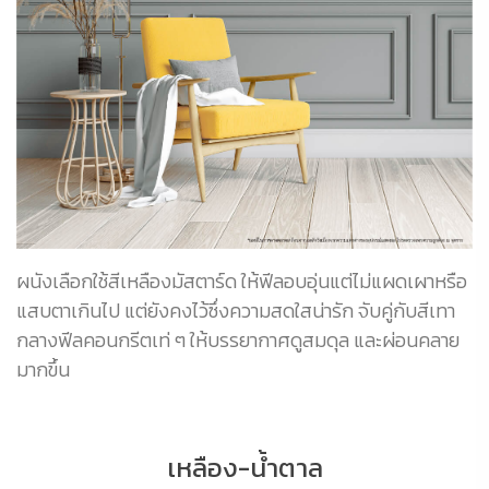
ผนังเลือกใช้สีเหลืองมัสตาร์ด ให้ฟีลอบอุ่นแต่ไม่แผดเผาหรือ
แสบตาเกินไป แต่ยังคงไว้ซึ่งความสดใสน่ารัก จับคู่กับสีเทา
กลางฟีลคอนกรีตเท่ ๆ ให้บรรยากาศดูสมดุล และผ่อนคลาย
มากขึ้น
เหลือง-น้ำตาล