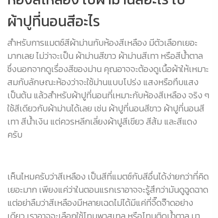
ผ้าปูที่นอนสีอะไร
สำหรับการแมตช์สีผ้าม่านกับห้องสีเหลือง มีตัวเลือกเยอะ
มากเลย ไม่ว่าจะเป็น ผ้าม่านสีขาว ผ้าม่านสีเทา หรือสีน้ำตาล
ซึ่งนอกจากดูเรื่องสีของม่าน คุณอาจจะต้องดูเนื้อผ้าให้เหมาะ
สมกับลักษณะห้องว่าจะใช้ม่านแบบโปร่ง แสงหรือทึบแสง
เป็นต้น แล้วสำหรับผ้าปูที่นอนที่เหมาะกับห้องสีเหลือง จริง ๆ
ใช้สีเดียวกับผ้าม่านได้เลย เช่น ผ้าปูที่นอนสีขาว ผ้าปูที่นอนสี
เทา สีน้ำเงิน แต่ควรหลีกเลี่ยงผ้าปูสีเขียว สีส้ม และสีแดง
ครับ
เห็นไหมครับว่าสีเหลือง เป็นสีที่แมตช์กับสีอื่นได้ง่ายกว่าที่คิด
เยอะมาก เพียงแค่ว่าในตอนแรกเราอาจจะรู้สึกว่ามันดูฉูดฉาด
แต่อย่าลืมว่าสีเหลืองมีหลายเฉดไม่ได้มีแค่ที่จี๊ดจ๊าดอย่าง
เดียว เราอาจจะเลือกใช้โทนพาสเทล หรือโทนติดน้ำตาล มา