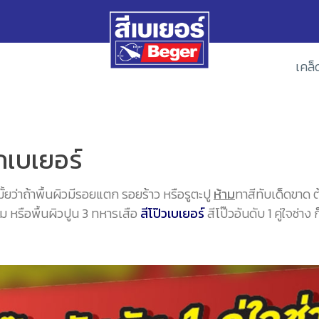
เคล็
ากเบเยอร์
้มั้ยว่าถ้าพื้นผิวมีรอยแตก รอยร้าว หรือรูตะปู
ห้าม
ทาสีทับเด็ดขาด 
ียม หรือพื้นผิวปูน 3 ทหารเสือ
สีโป๊วเบเยอร์
สีโป๊วอันดับ 1 คู่ใจช่า