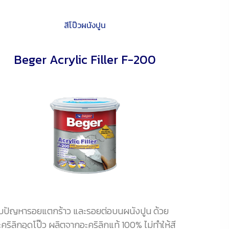
สีโป๊วผนังปูน
Beger Acrylic Filler F-200
บปัญหารอยแตกร้าว และรอยต่อบนผนังปูน ด้วย
ะคริลิกอุดโป๊ว ผลิตจากอะคริลิกแท้ 100% ไม่ทำให้สี