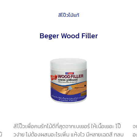
สีโป๊วไม้แท้
Beger Wood Filler
สีโป๊วเพื่อคนรักไม้ดีที่สุดจากเบเยอร์ ให้เนื้อเยอะ โป๊
จ
้
วง่าย ไม่ต้องผสมอะไรเพิ่ม แห้งไว มีหลายเฉดสี กลบ
อ