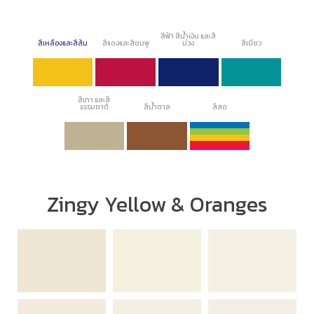
สีฟ้า สีน้ำเงิน และสี
สีเหลืองและสีส้ม
สีแดงและสีชมพู
ม่วง
สีเขียว
สีเทา และสี
ธรรมชาติ
สีน้ำตาล
สีสด
Zingy Yellow & Oranges