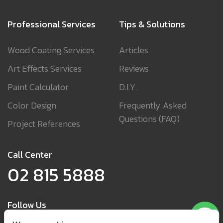
Professional Services
Tips & Solutions
Wood Coating Services
Articles
Art Effects Services
Reviews
Paint Calculator
D.I.Y.
Color Design
Frequently Asked
Questions (FAQ)
Project References
Call Center
02 815 5888
Follow Us