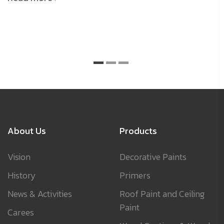
About Us
Products
Vision
Decorative Paints
History
Primers
News & Activities
Roof Paint and Ceiling
Paint
Carees