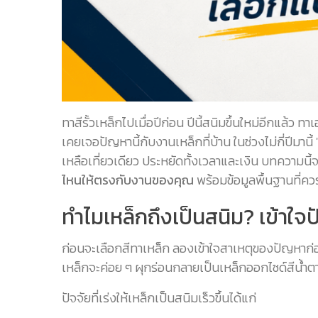
ทาสีรั้วเหล็กไปเมื่อปีก่อน ปีนี้สนิมขึ้นใหม่อีกแล้ว 
เคยเจอปัญหานี้กับงานเหล็กที่บ้าน ในช่วงไม่กี่ปีมานี้ 
เหลือเที่ยวเดียว ประหยัดทั้งเวลาและเงิน บทความน
ไหนให้ตรงกับงานของคุณ
พร้อมข้อมูลพื้นฐานที่ควรร
ทำไมเหล็กถึงเป็นสนิม? เข้าใจ
ก่อนจะเลือกสีทาเหล็ก ลองเข้าใจสาเหตุของปัญหาก่อน
เหล็กจะค่อย ๆ ผุกร่อนกลายเป็นเหล็กออกไซด์สีน้ำตา
ปัจจัยที่เร่งให้เหล็กเป็นสนิมเร็วขึ้นได้แก่