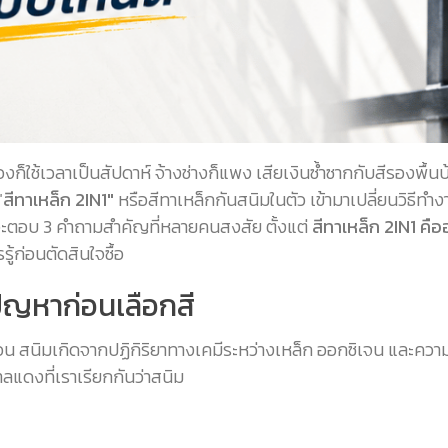
ทาเองก็ใช้เวลาเป็นสัปดาห์ จ้างช่างก็แพง เสียเงินซ้ำซากกับสีรองพื
"
สีทาเหล็ก 2IN1"
หรือสีทาเหล็กกันสนิมในตัว เข้ามาเปลี่ยนวิธีทำง
ี้จะตอบ 3 คำถามสำคัญที่หลายคนสงสัย ตั้งแต่
สีทาเหล็ก 2IN1 คือ
ู้ก่อนตัดสินใจซื้อ
ปัญหาก่อนเลือกสี
 สนิมเกิดจากปฏิกิริยาทางเคมีระหว่างเหล็ก ออกซิเจน และความชื้
ลแดงที่เราเรียกกันว่าสนิม