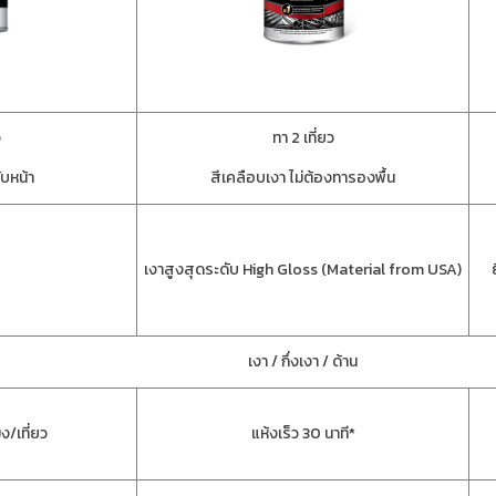
ว
ทา 2 เที่ยว
ับหน้า
สีเคลือบเงา ไม่ต้องทารองพื้น
เงาสูงสุดระดับ High Gloss (Material from USA)
เงา / กึ่งเงา / ด้าน
มง/เที่ยว
แห้งเร็ว 30 นาที*