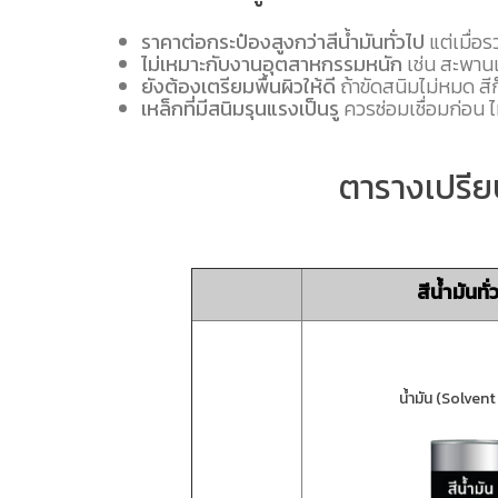
ราคาต่อกระป๋องสูงกว่าสีน้ำมันทั่วไป
แต่เมื่อร
ไม่เหมาะกับงานอุตสาหกรรมหนัก
เช่น สะพานเ
ยังต้องเตรียมพื้นผิวให้ดี
ถ้าขัดสนิมไม่หมด สีก
เหล็กที่มีสนิมรุนแรงเป็นรู
ควรซ่อมเชื่อมก่อน ไม
ตารางเปรียบ
สีน้ำมันทั
น้ำมัน (Solven