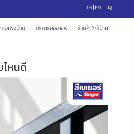
|
TH
EN
ดลับเพื่อบ้าน
บริการมืออาชีพ
ร้านค้าใกล้บ้าน
บบไหนดี