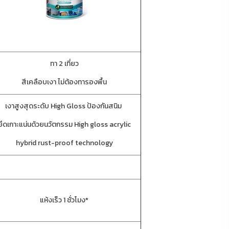
ทา 2 เที่ยว
สีเคลือบเงา ไม่ต้องทารองพื้น
เงาสูงสุดระดับ High Gloss ป้องกันสนิม
ยึดเกาะแน่นด้วยนวัตกรรม High gloss acrylic
hybrid rust-proof technology
แห้งเร็ว 1 ชั่วโมง*