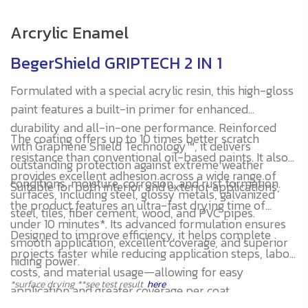
Arcrylic Enamel
BegerShield GRIPTECH 2 IN 1
Formulated with a special acrylic resin, this high-gloss
paint features a built-in primer for enhanced
durability and all-in-one performance. Reinforced
The coating offers up to 10 times better scratch
with Graphene Shield Technology™, it delivers
resistance than conventional oil-based paints. It also
outstanding protection against extreme weather
provides excellent adhesion across a wide range of
conditions, moisture, corrosion, and rust formation.
Suitable for both interior and exterior applications,
surfaces, including steel, glossy metals, galvanized
the product features an ultra-fast drying time of
steel, tiles, fiber cement, wood, and PVC pipes.
under 10 minutes*. Its advanced formulation ensures
Designed to improve efficiency, it helps complete
smooth application, excellent coverage, and superior
projects faster while reducing application steps, labor
hiding power.
costs, and material usage—allowing for easy
*surface drying **see test result
here
application and greater coverage per coat.