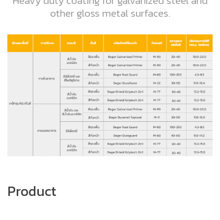
Heavy duty coating for galvanized steel and
other gloss metal surfaces.
Product