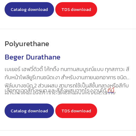
Catalog download
TDS download
Polyurethane
Beger Durathane
เบเยอร์ เฮฟวี่ดิวตี้ โค้ทติ้ง ทนทานสมบูรณ์แบบ ทุกสภาวะ สี
ทับหน้าโพลียูรีเทนชนิดเงา สำหรับงานภายนอกอาคาร ชนิด
ฟิล์มบางชนิด 2 ส่วนผสม สามารถใช้เป็นสีชั้นกลางหรือสีทับ
เลือกดูเฉดสีทั้งหมด และสีสั่งผสมจากโรงงานได้
ที่นี่
หน้างานภายนอกได้ มีประสิทธิภาพทนทานต่อรังสี UV
ทนทานต่อการกัดกร่อน ทนสารเคมี ทนกรดทนด่างได้ดีเยี่ยม
ทนแรงขีดขูดเป็นเลิศ ทนทานต่อน้ำได้ดีเป็นเลิศ มีความเงา
Catalog download
TDS download
งามทนนาน