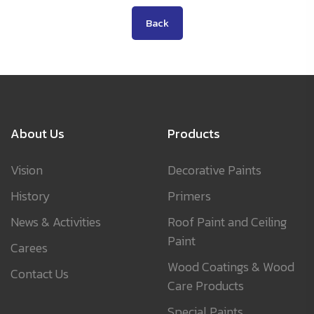
Back
About Us
Products
Vision
Decorative Paints
History
Primers
News & Activities
Roof Paint and Ceiling
Paint
Carees
Wood Coatings & Wood
Contact Us
Care Products
Special Paints