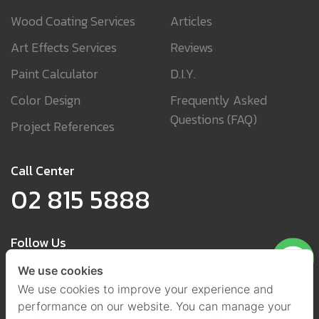
Wood Coating Services
Articles
Art Effects Services
Reviews
Paint Calculator
D.I.Y.
Color Design
Frequently Asked
Questions (FAQ)
Project References
Call Center
02 815 5888
Follow Us
We use cookies
We use cookies to improve your experience and
performance on our website. You can manage your