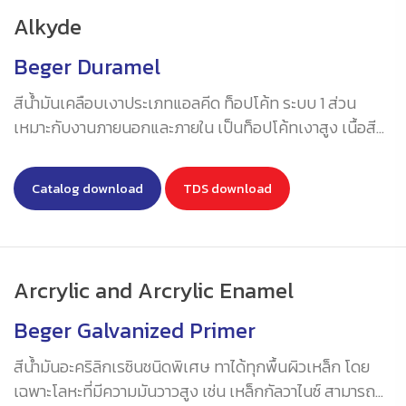
Alkyde
Beger Duramel
สีน้ำมันเคลือบเงาประเภทแอลคีด ท็อปโค้ท ระบบ 1 ส่วน
เหมาะกับงานภายนอกและภายใน เป็นท็อปโค้ทเงาสูง เนื้อสี
เยอะ ขึ้นฟิล์มเร็ว มีความแข็งแกร่งทนทานต่อสภาพอากาศดี
เยี่ยม ยืดหยุ่นสูง ยึดเกาะเป็นเลิศ
Catalog download
TDS download
Arcrylic and Arcrylic Enamel
Beger Galvanized Primer
สีน้ำมันอะคริลิกเรซินชนิดพิเศษ ทาได้ทุกพื้นผิวเหล็ก โดย
เฉพาะโลหะที่มีความมันวาวสูง เช่น เหล็กกัลวาไนซ์ สามารถ