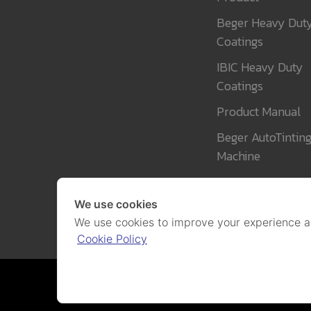
Beger Heavy Dut
Coatings
IBIC Heavy Duty
Coatings
Product Manual
Beger AutoTintin
Machine
We use cookies
We use cookies to improve your experience a
Cookie Policy
Cookies and P