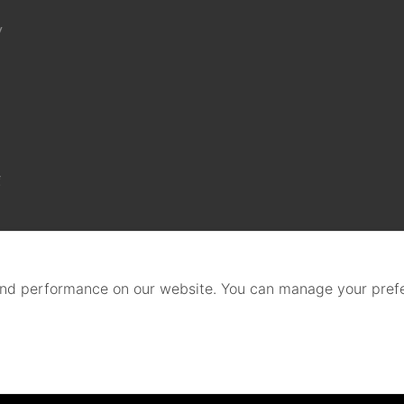
y
g
nd performance on our website. You can manage your prefe
rivacy Policy
(Set Cookies)
@ 2021 by Beger Co., Ltd. All R