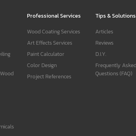
Professional Services
Tips & Solutions
Wood Coating Services
Articles
Art Effects Services
Reviews
iling
Paint Calculator
D.I.Y.
Color Design
Frequently Aske
 Wood
Questions (FAQ)
Project References
micals