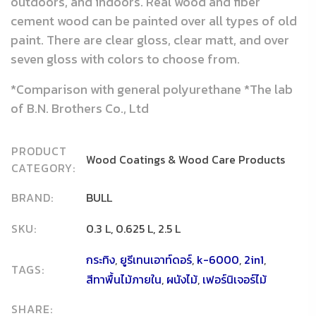
outdoors, and indoors. Real wood and fiber
cement wood can be painted over all types of old
paint. There are clear gloss, clear matt, and over
seven gloss with colors to choose from.
*Comparison with general polyurethane *The lab
of B.N. Brothers Co., Ltd
PRODUCT
Wood Coatings & Wood Care Products
CATEGORY:
BRAND:
BULL
SKU:
0.3 L, 0.625 L, 2.5 L
กระทิง
,
ยูรีเทนเอาท์ดอร์
,
k-6000
,
2in1
,
TAGS:
สีทาพื้นไม้ภายใน
,
ผนังไม้
,
เฟอร์นิเจอร์ไม้
SHARE: