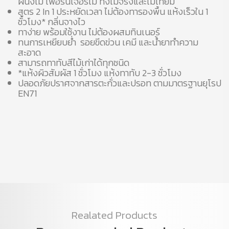
ผนังไม้ เฟอร์นิเจอร์ไม้ ทั้งไม้จริงและไม้เทียม
สูตร 2 In 1 ประหยัดเวลา ไม่ต้องทารองพื้น แห้งเร็วใน 1
ชั่วโมง* กลิ่นจางไว
ทาง่าย พร้อมใช้งาน ไม่ต้องผสมทินเนอร์
ทนการเหยียบย่ำ รอยขีดข่วน เคมี และน้ำยาทำความ
สะอาด
สามารถทาทับสีไม้เก่าได้ทุกชนิด
*แห้งผิวสัมผัส 1 ชั่วโมง แห้งทาทับ 2-3 ชั่วโมง
ปลอดภัยปราศจากสารตะกั่วและปรอท ตามมาตรฐานยุโรป
EN71
Realated Products