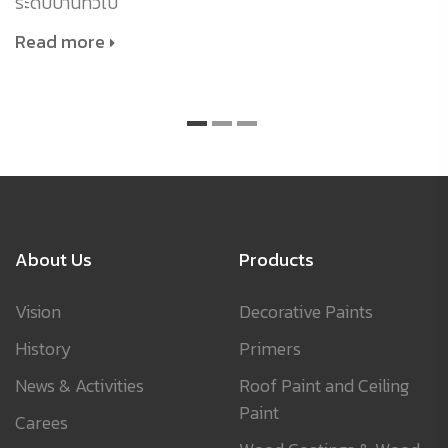
ระดับบ้านทั่วไป
Read more
About Us
Products
Vision
Decorative Paints
History
Primers
News & Activities
Roof Paint and Ceiling
Paint
Carees