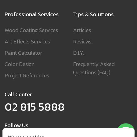
Professional Services
Tips & Solutions
Wood Coating Services
Articles
Art Effects Services
Reviews
Paint Calculator
D.I.Y.
Color Design
Frequently Asked
Questions (FAQ)
Project References
Call Center
02 815 5888
Follow Us